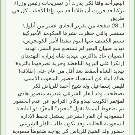
البعيرأخذ وقتاً لكي يدرك أن تصريحات رئيس وزراء
تركيا قد قررت أن طلاقاً قد تم، وإذا الأحباب كل في
طريق،
الـ 28 صفحة من تقرير الحادي عشر من أيلول/
سبتمبر والتي حظرت نشرها الحكومة الأميركية
سيتم الكشف عنها اليوم تنفيذاً لأمر الكونجرس،
تهديد صبيان البعير لم تستطع منع النشر، تهديد
الصبيان عاد بذاكرتي لتهديد شاه إيران، التهديدان
إرتكزا على الثروة الباهظة وحرية تصرفهما بالثروة!
تهديد الشاه أسقط بعد أقل من عام على إطلاقه!
هناك أنباء عن استجداء حضور المبعوث الأممي
لليمن إسماعيل ولد شيخ أحمد للرياض لكي
يصطحب وفد الفار الشرعي عبدربه منصور هادي
لمؤتمر الكويت ليبدو وكأن التراجع عن عدم الحضور
تم بضغوط أممية! يقول "مجتهد" المغرِّد ذو التابعية
السعودية أن الفار الشرعي يستغل تخبط الإدارة
السعودية الحالية، وقد يكون طلب الفار الشرعي
حضور ولد الشيخ للرياض كي يواجه ضغوطاً سعودية