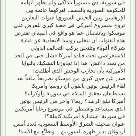
في سورية، دي مستورا يتذاكى ولم يظهر اتهامه
للحكومة السورية بالقصف فتركهما عائمة بين
الإرهابيين وبين الجيش السوري! قنوات البعارين
تروج لمشروع أميركي في جعبة كيري للعرض على
موسكو! وبانفصال عما هو واقع في الميدان تفترض
هذه القنوات أن تتخلى روسيا الاتحادية عن قيادة
شركاء أقوياء وتلتحق بركب التحالف الدولي
الاستعراضي تحت قيادة أميركا فشل حتى في الحد
من تمدد داعش! هذا إذا تجاوزنا التشكيك بالنوايا
الأميركية بأن تحارب الوحش الذي أطلقت!
صدر عن جون كيري من موسكو تصريحاً ملفتاً بعد
لقاء الرئيس بوتين بالقول أن روسيا وأمريكا
تستطيعان تحقيق السلام في سورية وأوكرانيا!
أميركا تبلغ الرشد؟ ربما؟ وآخر من الرئيس بوتين
الذي سيساعد واشنطن في موضوع رعايا أمريكيين
في سورية! استدارة أمريكية كاملة؟!
عنوان صحيفة الشرق الأوسط السعودية لعدد أمس:
أردوغان يدير ظهره للسوريين .. ويطبِّع مع الأسد!