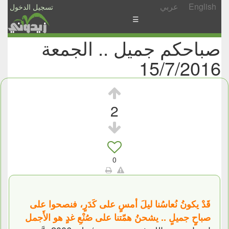
English
عربي
تسجيل الدخول
☰
صباحكم جميل .. الجمعة
الأخبار
15/7/2016
الأسئلة
والمشاركات
الأبجدي
2
إسأل
-
شارك
0
قَدْ يكونُ نُعاسُنا ليلَ أمسٍ على كَدَرٍ، فنصحوا على
صباحٍ جميلٍ .. يشحنُ همّتنا على صُنْعِ غدٍ هو الأَجمل