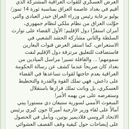
العرض العسكري للقوات العراقية المشتركة الذي
أقيم في بغداد عاصمة العراق بمناسبة ثورة 14 تموز/
يوليو برعاية رئيس وزراء العراق حيدر العبادي والتي
حوَّلت العراق من نظام ملكي لنظام جمهوري،
أمران استفزَّا دول الإقليم؛ الأول القضاء على توارث
السلطة والثاني مشاركة الحشد الشعبي في
الاستعراض، كما استفز العرض قنوات البعارين
فاستضافت للتعليق مرتزقة دول الإقليم لنفث
سمومهم! ... والقافلة تسير! مراسل الميادين من
بغداد كان صريحاً عندما كشف عن رسالة الحكومة
العراقية بعدم حاجتها لقوات تساعدها في القضاء
على داعش، فهي تملك القوة والقدرة والتخطيط
العسكري، بل وباتت تملك قرارها باستقلال
وستفرضه على من يهمه الأمر!
المبعوث الأممي لسورية ستيفان دي مستورا يبني
آمالاً على لقاء وزير خارجية أميركا جون كيري برئيس
الاتحاد الروسي فلاديمير بوتين، ويأمل في الحصول
على إيضاحات حول كيفية وقف القصف العشوائي