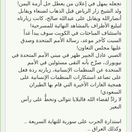
تجعله يمهل في إعلان من يعطل حل أزمة اليمن!
ولد الشيخ زار الرياض قبل الذهاب لصنعاء ويقابل
أنصارالله ويقابل على عبدالله صالح، كانت زيارتاه
لتبليغ الأطراف بالمشاهد النهائية للمسرحية!
ةاستئناف المباحثات في الكويت سوف يبدأ غداً
السبت كآخر موعد، رسالة الأمم المتحدة وصدق
عليها مجلس التعاون!
الصبي عادل الجبير ظهر في مبني الأمم المتحدة في
نيويورك، صرَّح بأنه التقى مسئولين في الأمم
المتحدة عن المنظمات الإنسانية، زيارته ردة فعل
على تصاعد استنكارات المنظمات الإنسانية على
همجية الغارات الأخيرة التي قام بها الطيران
السعودي!
لا رادَّ لقضاء الله فالبلايا تتوالى وتحطُّ على رأس
البعير
استدارة الحرب على سورية للنهاية السريعة ..
وكذلك العراق ..