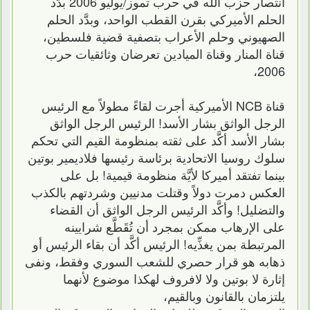
انتصار حزب الله في حرب تموز/يوليو 2006 بدَّد
الحلم الأميركي بقرن القطب الواحد، وبدَّد الحلم
الصهيوني وحلم الأعراب بتصفية قضية فلسطين،
قناة المنار وقناة الميادين تعرضان وثائقيات حرب
2006،
قناة NCB الأميركية أجرت لقاءً مطولاً مع الرئيس
الرجل الواثق بشار الأسد! الرئيس الرجل الواثق
بشار الأسد أكَّد على ثقته بمنظومة القيم التي تحكم
سلوك روسيا الاتحادية برئاسة رئيسها فلاديمير بوتين
بينما تفتقد أميركا لأيَّة منظومة قيمية! بل على
العكس دمرت دولاً وقتلت مدنيين وشردتهم بالكذب
والتضليل! وأكَّد الرئيس الرجل الواثق أن القضاء
على الإرهاب ممكن بمجرد أن تُقَطَّع شرايينه
المرتبطة بمن يغذِّيه! الرئيس أكَّد أن بقاء الرئيس أو
ذهابه هو قرار حصري للشعب السوري وفقط، ونفى
إثارة لا بوتين ولا لافروف لهكذا موضوع لأنهما
يلتزمان بالقانون وبالقيم،