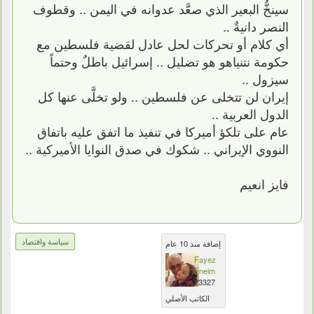
سينخُّ البعير الذي صعَّد عدوانه في اليمن .. وقطوف
النصر دانيةٌ ..
أي كلام أو تحركات لحل عادل لقضية فلسطين مع
حكومة نتنياهو هو تضليل .. إسرائيل باطلٌ وحتماً
سيزول ..
إيران لن تتخلى عن فلسطين .. ولو تخلَّى عنها كل
الدول العربية ..
عام على تلكؤ أميركا في تنفيذ ما اتفق عليه باتفاق
النووي الإيراني .. شكوك في صدق النوايا الأميركية ..
فايز انعيم
سياسة واقتصاد
إضافة منذ 10 عام
Fayez
Eneim
23327
الكاتب الأصلي