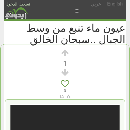
English
عربي
تسجيل الدخول
☰
عيون ماء تنبع من وسط
الأخبار
الجبال ..سبحان الخالق
الأسئلة
والمشاركات
الأبجدي
1
إسأل
-
شارك
0