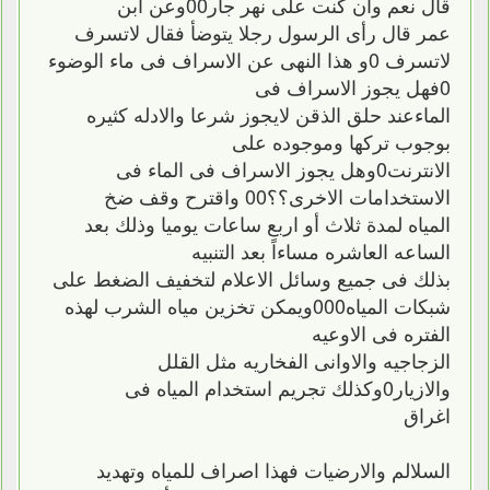
قال نعم وان كنت على نهر جار00وعن ابن
عمر قال رأى الرسول رجلا يتوضأ فقال لاتسرف
لاتسرف 0و هذا النهى عن الاسراف فى ماء الوضوء
0فهل يجوز الاسراف فى
الماءعند حلق الذقن لايجوز شرعا والادله كثيره
بوجوب تركها وموجوده على
الانترنت0وهل يجوز الاسراف فى الماء فى
الاستخدامات الاخرى؟؟00 واقترح وقف ضخ
المياه لمدة ثلاث أو اربع ساعات يوميا وذلك بعد
الساعه العاشره مساءاً بعد التنبيه
بذلك فى جميع وسائل الاعلام لتخفيف الضغط على
شبكات المياه000ويمكن تخزين مياه الشرب لهذه
الفتره فى الاوعيه
الزجاجيه والاوانى الفخاريه مثل القلل
والازيار0وكذلك تجريم استخدام المياه فى
اغراق
السلالم والارضيات فهذا اصراف للمياه وتهديد