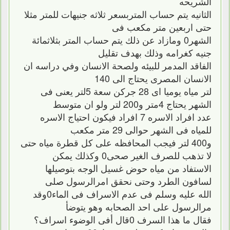
الشريحه
الثانيه يتم حساب المتربسعر ثلاثه جنيهات للمتر مثلا
حتى اربعين متر مكعب فى
الشهر0 ومازاد عن ذلك يتم حساب المتر بثلاثمائة
جنيه كغرامه وذلك بهدف تقليل
الفاقد المدمر للبيئه ولصحة الانسان وفي دراسه ان
الانسان المصرى يحتاج الى 140
لتر مياه يوميا اى 28 جركن سعة 5لتر يعنى فى
الشهر يحتاج 4متر و200 لتر ولو ان متوسط
عدد افراد الاسره 7 افراد فيكون احتياج الاسره
للمياه فى الشهر حوالى 29 متر مكعب
و400 لتر فيجب المحافظه على كل قطرة مياه حتى
لا تذهب للصرف الغير صحى0 وكذلك يمكن
الاستفاد من مياه حوض غسيل الوجه بتوصيلها
لسافون الطرد وحتى نحقق امرالرسول صلى
الله عليه وسلم فى عدم الاسراف فى الماء0وقد
مرالرسول على احد الصحابه وهو يتوضأ
فقال ما هذا السرف 0قال أفى الوضوء اسراف؟