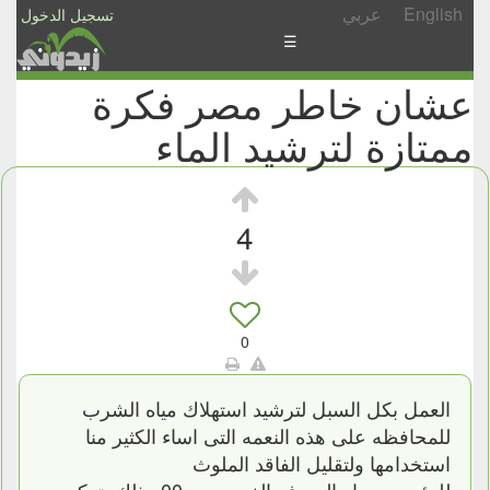
English
عربي
تسجيل الدخول
☰
عشان خاطر مصر فكرة
الأخبار
ممتازة لترشيد الماء
الأسئلة
والمشاركات
الأبجدي
4
إسأل
-
شارك
0
العمل بكل السبل لترشيد استهلاك مياه الشرب
للمحافظه على هذه النعمه التى اساء الكثير منا
استخدامها ولتقليل الفاقد الملوث
للبيئه من مياه الصرف الغير صحى00 وذلك بتركيب