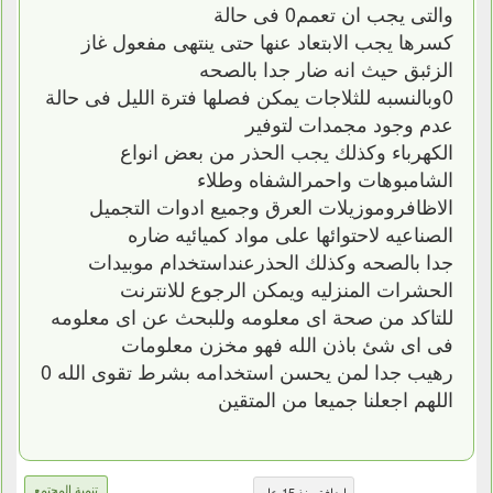
والتى يجب ان تعمم0 فى حالة
كسرها يجب الابتعاد عنها حتى ينتهى مفعول غاز
الزئبق حيث انه ضار جدا بالصحه
0وبالنسبه للثلاجات يمكن فصلها فترة الليل فى حالة
عدم وجود مجمدات لتوفير
الكهرباء وكذلك يجب الحذر من بعض انواع
الشامبوهات واحمرالشفاه وطلاء
الاظافروموزيلات العرق وجميع ادوات التجميل
الصناعيه لاحتوائها على مواد كميائيه ضاره
جدا بالصحه وكذلك الحذرعنداستخدام موبيدات
الحشرات المنزليه ويمكن الرجوع للانترنت
للتاكد من صحة اى معلومه وللبحث عن اى معلومه
فى اى شئ باذن الله فهو مخزن معلومات
رهيب جدا لمن يحسن استخدامه بشرط تقوى الله 0
اللهم اجعلنا جميعا من المتقين
تنمية المجتمع
إضافة منذ 15 عام