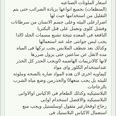
اسعار الملوثات الصناعيه
(المنظفات) بجميع انواعها بزيادة الضرائب حتى يتم
التقليل من استخدامها حيث لها
اضرارعلى البيئه وعلى جسم الانسان من سرطانات
وفشل كلوى وتعمل على قتل البكتريا
النافعه فى المعده نتيجة تشبع مسمات الجلد 0لذا
يجب لبس جوانتى جلد عند استعمالها
وكذلك بعد شطف الملابس يجب تركها فى المياه
مده لاتقل عن ساعتين حتى يزول ضررها
لانها كالانزيمات الهاضمه 0ويجب الحذر كل الحذر
عنداستخدام الكلور واى مواد
كيماويه اخرى لان هذه المواد ضاره بالصحه وملوثه
للبيئه بل يجب منعها0 والحذرمن وضع مياه الشرب
بالزجاجات
البلاستيكيه وكذلك الطعام فى الاكياس اوالاوانى
البلاستيكيه والافضل استخدام اوانى
زجاج اوفخارغير مثقول اوسلستيل ويجب منع
استعمال الاكياس البلاستيك فى