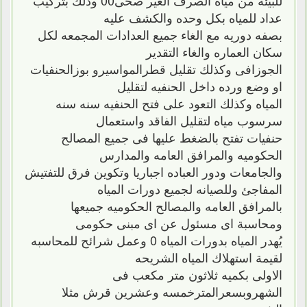
عداد للمياه بكل وحده والكشف عليه
بصفه دوريه مع الغاء جميع العدادات المجمعه لكل
سكان العماره والغاء التقدير
الجوزافى وكذلك تقليل قطرالمواسيرو بوزالحنفيات
او وضع ورده داخل الحنفيه لتقليل
المياه وكذلك التعود على فتح الحنفيه سنه سنه
سرسوب مياه لتقليل الفاقد واستعمال
حنفيات تفتح بالضغط عليها فى جميع المصالح
الحكوميه والمرافق العامه والمدارس
والجامعات ودور العباده اجباريا وتكوين فرق للتفتيش
المفاجئ وللصيانه لجميع دورات المياه
بالمرافق العامه والمصالح الحكوميه جميعها
ومحاسبة اى مسئول عن اى مبنى حكومى
يُهدر المياه بدورات المياه 0 وعمل شرائح للمحاسبه
لقيمة استهلاك المياه الشريحه
الاولى بكميه ثلاثون متر مكعب فى
الشهروبسعرالمترخمسه وعشرين قرش مثلا