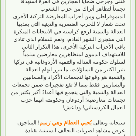
قتلى وجرحى ضحايا انفجارين في أنقرة استهدفا
تجمعاً لتظاهر أتراك من حزب الشعوب
الديموقراطي ومن أحزاب المعارضة التركية الأخرى
تحت شعار لا للحرب العنصرية والدينية التي يغذيها
العدالة والتنمية لرفع كراسيه في الانتخابات المبكرة
التي ستجري الشهر القادم، ونعم للسلام الذي تنادي
باقي الأحزاب التركية الأخرى، هذا التكرار الثاني
للاستهداف الدموي لمتظاهرين معارضين سلمياً
لسلوك حكومة العدالة والتنمية الأردوغانية في تركيا
يثير الكثير من التساؤلات، ما يبرر اتهام العدالة
والتنمية هو وقوعها لتجمعات الأكراد والعلمانيين
واليساريين فقط بينما لا تقع تفجيرات ضمن تجمعات
العدالة والتنمية والتي يتجمع فيها أعدادٌ أكبر بكثير من
تجمعات معارضيه! أردوغان وحكومته اتهما حزب
العمال الكردستاني! وداعش!
سبحانه وتعالى
! البنتاجون
يُحيي العظامَ وهي رَميم
عرض مشاهد لضربات التحالف الستينية بقيادة