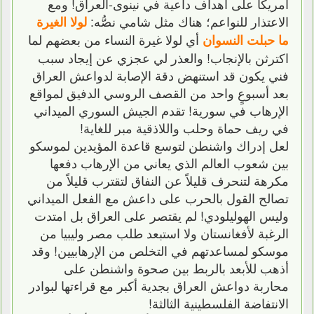
أمريكا على أهداف داعية في نينوى-العراق! ومع
الاعتذار للنواعم؛ هناك مثل شامي نصُّه:
لولا الغيرة
أي لولا غيرة النساء من بعضهم لما
ما حبلت النسوان
اكترثن بالإنجاب! والعذر لي عجزي عن إيجاد سبب
فني يكون قد استنهض دقة الإصابة لدواعش العراق
بعد أسبوعٍ واحد من القصف الروسي الدفيق لمواقع
الإرهاب في سورية! تقدم الجيش السوري الميداني
في ريف حماة وحلب واللاذقية مبر للغاية!
لعل إدراك واشنطن لتوسع قاعدة المؤيدين لموسكو
بين شعوب العالم الذي يعاني من الإرهاب دفعها
مكرهة لتنحرف قليلاً عن النفاق لتقترب قليلاً من
تصالح القول بالحرب على داعش مع الفعل الميداني
وليس الهوليلودي! لم يقتصر على العراق بل امتدت
الرغبة لأفغانستان ولا استبعد طلب مصر وليبيا من
موسكو لمساعدتهم في التخلص من الإرهابيين! وقد
أذهب للأبعد بالربط بين صحوة واشنطن على
محاربة دواعش العراق بجدية أكبر مع قراءتها لبوادر
الانتفاضة الفلسطينية الثالثة!