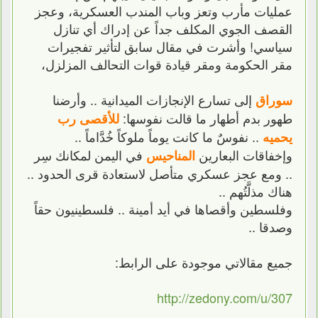
عمليات مأرب وتعز وباب المندب العسكرية، وعجز
القصف الجوي المكلف جداً عن إدراك أي تنازل
سياسي! وأشرت في مقال سابق لتأثير تفجيرات
مقر الحكومة ومقر قيادة قوات التحالف المزلزل،
إلى تسارع الإنجازات الميدانية .. وأرضنا
سوراق
طهور بدم أطهار ما قالت نفوسها:
للأقصى رب
.. نفوسٌ ما كانت يوماً ملوكاً خُدَّاماً ..
يحميه
وإخفاقات البعارين
في اليمن لمكانك سِر
المناحيس
.. ومع عجز عسكري متأصل لاستعادة قرى الحدود ..
هناك مذلَّتُهم ..
وفلسطين وأقصاها في أيد أمينة .. فلسطينيون حقاً
وصدقا ..
جميع مقالاتي موجودة على الرابط:
http://zedony.com/u/307