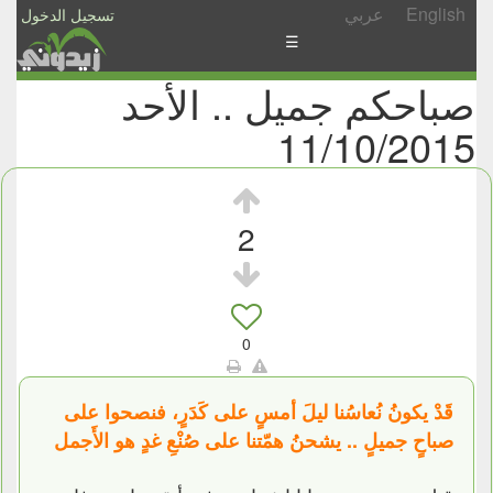
English
عربي
تسجيل الدخول
☰
صباحكم جميل .. الأحد
الأخبار
11/10/2015
الأسئلة
والمشاركات
الأبجدي
2
إسأل
-
شارك
0
قَدْ يكونُ نُعاسُنا ليلَ أمسٍ على كَدَرٍ، فنصحوا على
صباحٍ جميلٍ .. يشحنُ همّتنا على صُنْعِ غدٍ هو الأَجمل