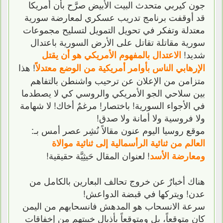
جون كيربي متحدث البيت الأبيض صرَّح بأن أمريكا
قد أوقفت برنامج تدريب عسكري لمعارضة سورية
معتدلة وتفكر في تحويل التمويل لتسليح مجموعات
سورية مقاتلة تقاتل على الأرض السورية باعتدال
شديد!
الاعتدال بالمفهوم الأمريكي هو أن يقتل
! هذا
الإرهابي الناس بأوامر أمريكية من الوضع معتدلاً
متزامن من الإعلان عن ترحيب واشنطن بالتفاهم
بين سلاحي الجو الأمريكي والروسي كي لا يصطدما
في الأجواء السورية! باختصار! مرغمٌ أخاك! لا شهامة
ولا فروسية ولا أمانة ولا صدق!
موقع روسيا اليوم عنون مقالاً نُشِر عصر أمس بـ:
العالم من ثنائية الرأسمالية إلى ثنائية موالاة
! لعنوان المقال حَيثِيَّة حقيقية!
ومعارضة الأسد
هناك أخبارٌ عن خروج تحالف البعارين بالكامل من
عدن! ويتركها في قبضة الدواعش!
سرعة الانسحاب هو المدهش فانسحابهم من اليمن
كان متوقعاً، بل ومتوقعاً بأذيال خيبتهم من إخفاقات