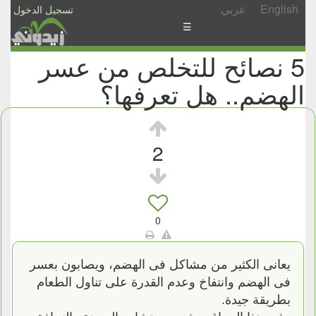
English
عربي
تسجيل الدخول
☰
5 نصائح للتخلص من عسر
الأخبار
الهضم.. هل تعرفها؟
الأسئلة
والمشاركات
الأبجدي
2
إسأل
-
شارك
0
يعانى الكثير من مشاكل فى الهضم، ويصابون بعسر
فى الهضم وانتفاخ وعدم القدرة على تناول الطعام
بطريقة جيدة.
وفي هذا السياق، يشير مستشارو السمنة والنحافة،