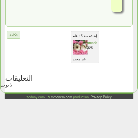
فكاهة
إضافة منذ 15 عام
hamada
9325
غير محدد
التعليقات
لا يوجد
zedony.com - A
mmonem.com
production.
Privacy Policy