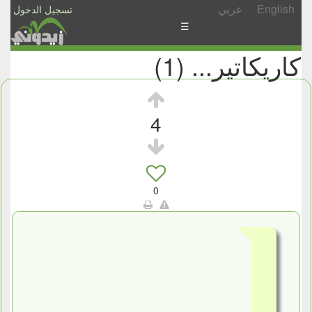
English
عربي
تسجيل الدخول
☰
كاريكاتير... (1)
الأخبار
الأسئلة
والمشاركات
4
الأبجدي
إسأل
-
0
شارك