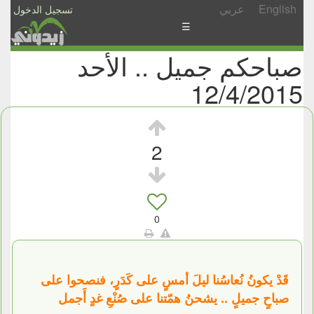
English
عربي
تسجيل الدخول
☰
صباحكم جميل .. الأحد
الأخبار
12/4/2015
الأسئلة
والمشاركات
الأبجدي
2
إسأل
-
شارك
0
قَدْ يكونُ نُعاسُنا ليلَ أمسٍ على كَدَرٍ، فنصحوا على
صباحٍ جميلٍ .. يشحنُ همّتنا على صُنْعِ غدٍ أَجمل