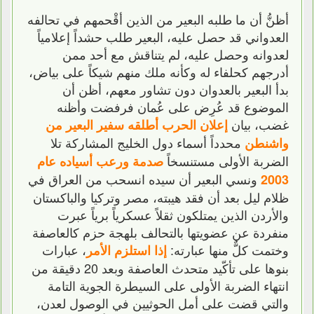
أظنُّ أن ما طلبه البعير من الذين أقْحمهم في تحالفه
العدواني قد حصل عليه، البعير طلب حشداً إعلامياً
لعدوانه وحصل عليه، لم يتناقش مع أحد ممن
أدرجهم كحلفاء له وكأنه ملك منهم شيكاً على بياض،
بدأ البعير بالعدوان دون تشاور معهم، أظن أن
الموضوع قد عُرِض على عُمان فرفضت وأظنه
غضب، بيان
إعلان الحرب أطلقه سفير البعير من
محدداً أسماء دول الخليج المشاركة تلا
واشنطن
الضربة الأولى مستنسخاً
صدمة ورعب أسياده عام
ونسي البعير أن سيده انسحب من العراق في
2003
ظلام ليل بعد أن فقد هيبته، مصر وتركيا والباكستان
والأردن الذين يمتلكون ثقلاً عسكرياً برياً عبرت
منفردة عن عضويتها بالتحالف بلهجة حزم كالعاصفة
وختمت كلٌّ منها عبارته:
، عبارات
إذا استلزم الأمر
بنوها على تأكّيد متحدث العاصفة وبعد 20 دقيقة من
انتهاء الضربة الأولى على السيطرة الجوية التامة
والتي قضت على أمل الحوثيين في الوصول لعدن،