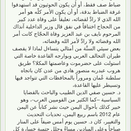
ضباط صف فقط، أو أن يكون الحوثيون قد استهدفوا
غرفة الضباط بدقة، أو أن يكون الأمر كلّه هو أمر
الله الذي لا رادَّ لقضائه، تعليقاً على وفاة عدد كبير
من الحجاج اختناقاً في نفق قال وزير الداخلية آنذاك
المرحوم نايف بن عبد العزيز وفاة الحجّاج كانت أمر
الله وقضائه ولا رادَّ لأمر الله وقضائه،
بعض سيئي السنَّة من أمثالي يتساءل لماذا لا يقصف
طيران التحالف العربي وبوارجه القاعدة خاصة التي
استولت على حضرموت وعاصمتها المكلا؟ طريق
هروب عبدربه منصور هادي من عدن كان باتجاه
سلطنة عُمان ومروراً بالمحافظات التي تتواجد فيها
وتسيطر عليها القاعدة،
د. حسين صفي الدين الطبيب والباحث بالقضايا
السياسية –كما الكثير من القوميين العرب-، وهو
خبير كذلك بأحوال اليمن حيث نشر كتاباً عن اليمن
عام 2012 باسم ربيع اليمن، تحديات التحديث
والتغيير، كان د. حسين يوم أمس ضيفاً على المنار
صباحاً وعلى الميادين مساءً وحلل حتمية خسارة كل