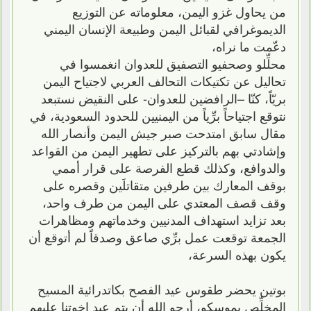
من يحاول غزو اليمن، معلوماته عن التوزيع
الديموغرافي لقبائل اليمن وطبيعة الإنسان اليمني
دعّمت ما نراه،
محلِّلو وصحفيو التصفيق للعدوان انغمسوا في
تحاليل عن تكتيكات التحالف العربي لاجتياح اليمن
بريّاً، كنّا –الرافضين للعدوان- على النقيض نستبعد
نتوقع اجتياحاً برِّياً من اليمنيين للحدود السعودية، في
مقال سابق امتدحت صبر جيش اليمن وأنصار الله
وإشادتي بهم بالتركيز على تطهير اليمن من القواعد
والدوافع، وكذلك قطع الفرصة على قرار أممي
بوقف المعارك بين طرفين متقاتلَين وقصره على
وقف قصف المعتدي على اليمن من طرف واحد،
بعد تزايد استهداف المدنيين وخدماتهم ومظاهرات
الجمعة توقعت عمل برِّي صاعق وصدقاً لم أتوقع أن
يكون بهذه السرعة،
بوتين يحضر طقوس عيد الفصح بكاتدرائية المسيح
المخلِّص بموسكو، أرجو الله أن يتم عيد إخوتنا عليهم