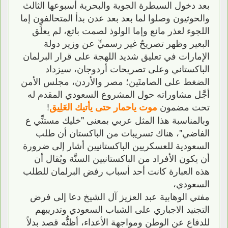
بعد دخول السيطرة الجوية والبحرية أسبوعها الثالث
والحوثيون وصلوا لما بعد بعد عدن بدأ المتحالفون إما
اللجوء لعذر مانع وإما الولوذ لصمت باتع، لم يعلِّق
البعير وظهر تصريحٌ غير رسميٍّ عن وزير دولة
الإمارات في تعليق شديد اللهجة على قرار البرلمان
الباكستاني وعلى تصريحات أردوجان، سيزداد
الضغط على الصامتَين؛ مصر والأردن، مجلس الأمن
أجَّل مشاوراته حول المشروع السعودي المقدم له
تحت مضمون
!
موت ياحمار حتى يأتيك العَلِيق
وبالمناسبة هذا المثل عربي بمعنى "خليك مستنِّي ع
الفاضي"، هناك تسريبات من الباكستان أن طلب
السعودية للعسكريين الباكستانيين أشار إلى ضرورة
أن يكون الأفراد من الباكستانيين السنَّة ويُقال أن
هذه العبارة كانت أحد أسباب رفض البرلمان للطلب
السعودي،
مفتي الوهابية عبد العزيز آل الشيخ دعا إلى فرض
التجنيد الاجباري على الشباب السعودي وتدريبهم
للدفاع عن الوطن ومواجهة الأعداء، أظنُّه قصد بدلاً