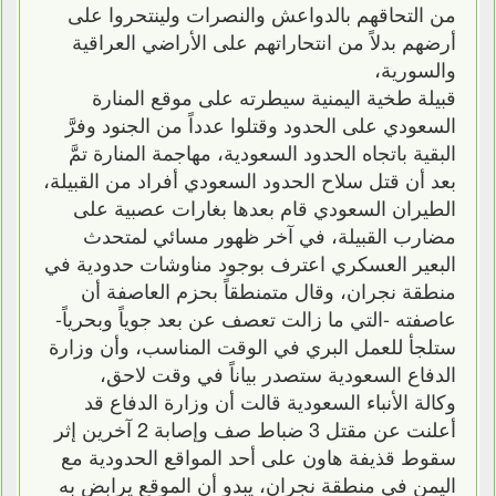
من التحاقهم بالدواعش والنصرات ولينتحروا على
أرضهم بدلاً من انتحاراتهم على الأراضي العراقية
والسورية،
قبيلة طخية اليمنية سيطرته على موقع المنارة
السعودي على الحدود وقتلوا عدداً من الجنود وفرَّ
البقية باتجاه الحدود السعودية، مهاجمة المنارة تمَّ
بعد أن قتل سلاح الحدود السعودي أفراد من القبيلة،
الطيران السعودي قام بعدها بغارات عصبية على
مضارب القبيلة، في آخر ظهور مسائي لمتحدث
البعير العسكري اعترف بوجود مناوشات حدودية في
منطقة نجران، وقال متمنطقاً بحزم العاصفة أن
عاصفته -التي ما زالت تعصف عن بعد جوياً وبحرياً-
ستلجأ للعمل البري في الوقت المناسب، وأن وزارة
الدفاع السعودية ستصدر بياناً في وقت لاحق،
وكالة الأنباء السعودية قالت أن وزارة الدفاع قد
أعلنت عن مقتل 3 ضباط صف وإصابة 2 آخرين إثر
سقوط قذيفة هاون على أحد المواقع الحدودية مع
اليمن في منطقة نجران، يبدو أن الموقع يرابض به