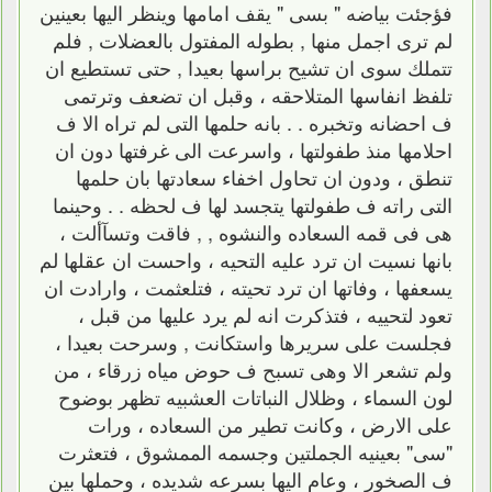
فؤجئت بياضه " بسى " يقف امامها وينظر اليها بعينين
لم ترى اجمل منها , بطوله المفتول بالعضلات , فلم
تتملك سوى ان تشيح براسها بعيدا , حتى تستطيع ان
تلفظ انفاسها المتلاحقه ، وقبل ان تضعف وترتمى
ف احضانه وتخبره . . بانه حلمها التى لم تراه الا ف
احلامها منذ طفولتها ، واسرعت الى غرفتها دون ان
تنطق ، ودون ان تحاول اخفاء سعادتها بان حلمها
التى راته ف طفولتها يتجسد لها ف لحظه . . وحينما
هى فى قمه السعاده والنشوه , , فاقت وتسآألت ،
بانها نسيت ان ترد عليه التحيه ، واحست ان عقلها لم
يسعفها ، وفاتها ان ترد تحيته ، فتلعثمت ، وارادت ان
تعود لتحييه ، فتذكرت انه لم يرد عليها من قبل ،
فجلست على سريرها واستكانت , وسرحت بعيدا ،
ولم تشعر الا وهى تسبح ف حوض مياه زرقاء ، من
لون السماء ، وظلال النباتات العشبيه تظهر بوضوح
على الارض ، وكانت تطير من السعاده ، ورات
"سى" بعينيه الجملتين وجسمه الممشوق ، فتعثرت
ف الصخور ، وعام اليها بسرعه شديده ، وحملها بين