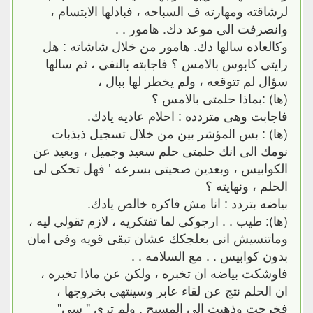
لرشاقته ومهارته ف السباحه ، فبادلها الابتسام ،
وانصرفت الى موعد دك. هامور . .
وكالعاده سالها دك. هامور من خلال شاشاته : هل
رايتى كابوس بالامس ؟ فاجابته بالنفى ، ثم سالها
سؤال لم تتوقعه ، ولم يخطر لها ببال ،
(ها) :بماذا حلمتى بالامس ؟
فاجابت وهى متردده : احلام عاديه يادك.
(ها) : بس المؤشر بين من خلال تسجيل ذبذبات
نومك الى انك حلمتى حلم سعيد وجميل ، وبعيد عن
الكوابيس ، وبعدين صحيتى بسرعه ’ فهل تحكى لى
الحلم ، ونهايته ؟
بياضه بتردد : انا مش فاكره خالص يادك.
(ها): طيب . . ارجوكى لما تفتكريه ، لازم تقولي ليه ،
وماتنسيش انى بعلجكك عشان تبقى قويه وفى امان
بدون كوابيس . . مع السلامه . .
فاوشكت بياضه ان تخبره ، ولكن عن ماذا تخبره ،
ان الحلم نتج عن لقاء عابر وسينتهى بخروجها ،
فخرجت وذهبت الى المسبح . ولم ترى " سى"