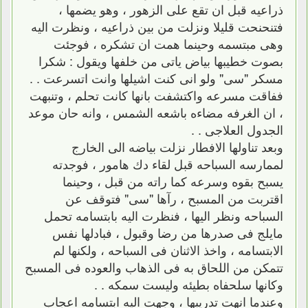
ذراعيه قبل ان تقع على الزهور ، وهو يضمها ،
فتنحنحت قليلا ونزلت من بين ذراعيه ، ونظرت اليه
وهى مبتسمه وحينما همت ان تشكره ، فوجئت
بصوت خطيبها بياض ياتى من خلفها ويقول : شكرا
مسكر "سى" ولو انى كنت اشيلها وانت اتسرعت . .
ففاقت مسرعه واكتشفت بانها كانت تحلم ، وتنبهت
، ان الغرفه مضاءه باشعه الشمس ، وانه حان موعد
الجدول العلاجى . .
وبعد تناولها الافطار نزلت بياضه الى الخارج
لممارسه السباحه قبل لقاء دك هامور ، فوجدته
يسبح بقوه وسرعه كما راته من قبل ، وحينما
اقتربت من المسبح ، رآها "سى" فتوقف عن
السباحه ونظر اليها ، فنظرت اليه بابتسامه تحمل
مايلج فى صدرها من رضا وقبول ، فبادلها نفس
الابتسامه ، واخذ الاثنان فى السباحه ، ولكنها لم
تتمكن من اللحاق به فى الذهاب والعوده فى المسبح
وكانها سلحفاه بطيئه وليست سمكه . .
وعندما انهت تدريبها ، وجهت اليه ابتسامه اعجاب