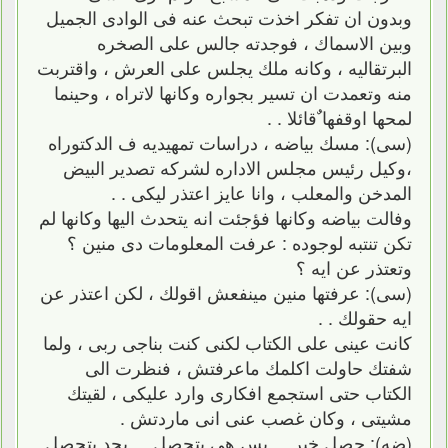
وبدون ان تفكر اخذت تبحث عنه فى الوادى الجميل
وبين الاسماك ، فوجدته جالس على الصخره
البرتقاليه ، وكانه ملك يجلس على العرش ، واقتربت
منه وتعمدت ان تسير بجواره وكانها لاتراه ، وحينما
لمحها اوقفها ٌقائلا . .
(سى): مسك بياضه ، دراسات تمهيديه ف الدكتوراه
،وكيل رئيس مجلس الاداره لشركه تصدير البيض
المدخن والمعلب ، وانا عايز اعتذر ليكى . .
وفالت بياضه وكانها فؤجئت انه يتحدث اليها وكانها لم
تكن تنتبه لوجوده : عرفت المعلومات دى منين ؟
وتعتذر عن ايه ؟
(سى): عرفتها منين مينفعش اقولك ، لكن اعتذر عن
ايه حقولك . .
كانت عينى على الكتاب لكنى كنت بناجى ربى ، ولما
شفتك حاولت اكلمك ماعرفتش ، فنظرت الى
الكتاب حتى استجمع افكارى وارد عليكى ، لقيتك
مشيتى ، وكان غصب عنى انى ماردتش .
(ضه): حصل خير . . بس هى بتحصل . . بجد بتحصل