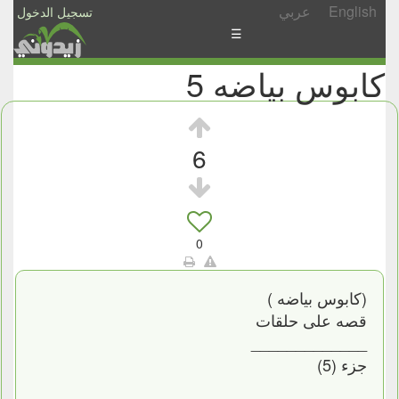
English
عربي
تسجيل الدخول
☰
كابوس بياضه 5
الأخبار
الأسئلة
والمشاركات
6
الأبجدي
إسأل
-
0
شارك
(كابوس بياضه )
قصه على حلقات
_____________
جزء (5)