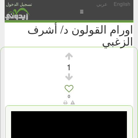
English
عربي
تسجيل الدخول
☰
اورام القولون د/ أشرف
الأخبار
الزغبي
الأسئلة
والمشاركات
الأبجدي
1
إسأل
-
شارك
0