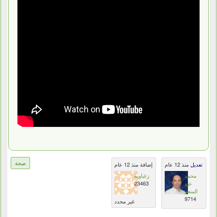
صحة
تعديل
منذ 12 عام
إضافة منذ 12 عام
محمد
زغباوية
عبد
23463
المنعم
9714
غير محدد