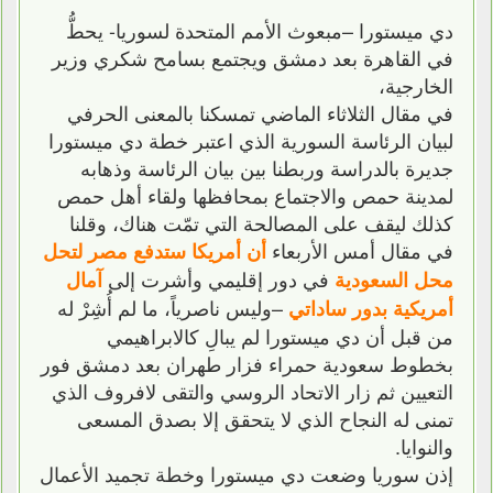
دي ميستورا –مبعوث الأمم المتحدة لسوريا- يحطُّ
في القاهرة بعد دمشق ويجتمع بسامح شكري وزير
الخارجية،
في مقال الثلاثاء الماضي تمسكنا بالمعنى الحرفي
لبيان الرئاسة السورية الذي اعتبر خطة دي ميستورا
جديرة بالدراسة وربطنا بين بيان الرئاسة وذهابه
لمدينة حمص والاجتماع بمحافظها ولقاء أهل حمص
كذلك ليقف على المصالحة التي تمّت هناك، وقلنا
في مقال أمس الأربعاء
أن أمريكا ستدفع مصر لتحل
في دور إقليمي وأشرت إلى
محل السعودية
آمال
–وليس ناصرياً، ما لم أُشِرْ له
أمريكية بدور ساداتي
من قبل أن دي ميستورا لم يبالِ كالابراهيمي
بخطوط سعودية حمراء فزار طهران بعد دمشق فور
التعيين ثم زار الاتحاد الروسي والتقى لافروف الذي
تمنى له النجاح الذي لا يتحقق إلا بصدق المسعى
والنوايا.
إذن سوريا وضعت دي ميستورا وخطة تجميد الأعمال