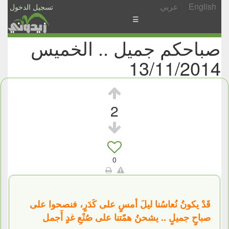
English
عربي
تسجيل الدخول
☰
صباحكم جميل .. الخميس
الأخبار
13/11/2014
الأسئلة
والمشاركات
الأبجدي
2
إسأل
-
شارك
0
قَدْ يكونُ نُعاسُنا ليلَ أمسٍ على كَدَرٍ، فنصحوا على
صباحٍ جميلٍ .. يشحنُ همّتنا على صُنْعِ غدٍ أَجمل