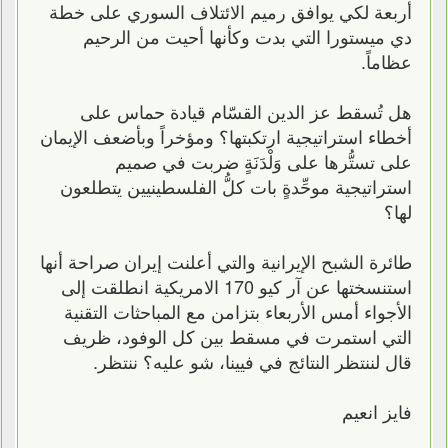
أربعة لكي يوافق رميم الائتلاف السوري على خطة
دي ميستورا التي بدت وكأنها أحيت من الرحيم
عظاماً.
هل تُسقط عز الدين القسّام قيادة حماس على
أخطاء استراتيجية ارتكبتها؟ ومؤخراً وبأضعف الإيمان
على تستُّرها على وَلْدَنَةٍ ضربت في صميم
استراتيجية موحِّدةٍ بات كلُّ الفلسطينيين يتطلعون
لها؟
طائرة الشبح الإيرانية والتي أعلنت إيران صراحة أنها
استنسختها عن آر كيو 170 الامريكية انطلقت إلى
الأجواء أمس الأربعاء بتزامن مع المباحثات التقنية
التي استمرت في مسقط بين كل الوفود، ظريف
قال لننتظر النتائج في فيينا، شو عليه؟ ننتظر.
فايز انعيم