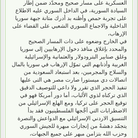
العسكرية على مسار صحيح ومحدّد ضمن إطار
السيادة السورية، في الداخل السوري عليه الاطلاع
على تجربة حمص وأظنه بد أدرك متانة جبهة سوريا
الداخلية والاجماع السوري الشعبي على القضاء على
الإرهاب،
في الخارج وضعوه على ذات المسار الصحيح
والمحدد بإغلاق منافذ دخول الإرهابيين إلى سوريا
وغلق صنابير البترودولار والعثمانية والإسرائيلية
الغربية وأذنابهم التي تموّل الإرهاب في سوريا بالمال
والسلاح والمجرمين، بعد استبعاد السعودية من
اتصالات دي ميستورا صارت مصر هي التى عليها
تنفيذ الحجر الذي تقرر ولا داعي للتوصيف الدقيق
الذي تركناه لذوي الألباب، أما دور أمريكا فهو في
توقيع الحجر على تركيا، ومع الهلع الإسرائيلي من
الاضطرابات التي أجَّجها الفلسطينيون فقد بدأ
التنسيق الاردني الإسرائيلي مع الدواعش والنصرة
يتجمّد دهشةً من إنجازات مبهرة للجيش السوري
وحزب الله بتزامن مبهر على جميع الجبهات،