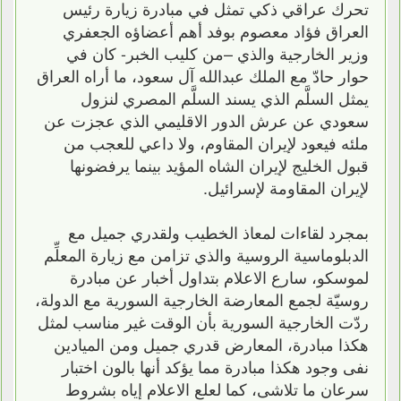
تحرك عراقي ذكي تمثل في مبادرة زيارة رئيس
العراق فؤاد معصوم بوفد أهم أعضاؤه الجعفري
وزير الخارجية والذي –من كليب الخبر- كان في
حوار حادّ مع الملك عبدالله آل سعود، ما أراه العراق
يمثل السلَّم الذي يسند السلَّم المصري لنزول
سعودي عن عرش الدور الاقليمي الذي عجزت عن
ملئه فيعود لإيران المقاوم، ولا داعي للعجب من
قبول الخليج لإيران الشاه المؤيد بينما يرفضونها
لإيران المقاومة لإسرائيل.
بمجرد لقاءات لمعاذ الخطيب ولقدري جميل مع
الدبلوماسية الروسية والذي تزامن مع زيارة المعلِّم
لموسكو، سارع الاعلام بتداول أخبار عن مبادرة
روسيّة لجمع المعارضة الخارجية السورية مع الدولة،
ردّت الخارجية السورية بأن الوقت غير مناسب لمثل
هكذا مبادرة، المعارض قدري جميل ومن الميادين
نفى وجود هكذا مبادرة مما يؤكد أنها بالون اختبار
سرعان ما تلاشى، كما لعلع الاعلام إياه بشروط