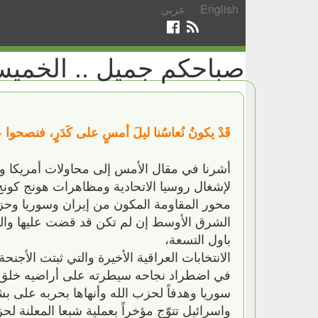
English
عربي
صباحكم جميل .. الخميس 10/2014
قَدْ يكونُ نُعاسُنا ليلَ أمسٍ على كَدَرٍ، فنصحوا
أشرنا في مقال الأمس إلى محاولات أمريكا وا
لإشغال روسيا الاتحادية ومظاهرات هونج كونج
محور المقاومة المكون من إيران وسوريا وحز
الشرق الأوسط إن لم تكن قد قضت عليها والذ
باول التسعة،
الانتخابات العراقية الأخيرة والتي ثبتت الأجنح
في اضطراد نجاحه سيطرته على أراضيه خلق ضر
سوريا وهدفاً لحزب الله وأنهاها بحربه على 
واسرائيل تتوّج مؤخراً بعملية شبعا المعلنة 