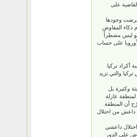
لقاضية على
 فرضت وجودها
م ذكاء المفاوض
هو ليس مضطراً
أوروبا على حساب
 أكراد تركيا
ركيا والتي تزيد
ة وكثيرة بل
لمنطقة عازلة
ّح أن المنطقة
ع داعش من احتلال
 احتلال داعشي
رض على الدور