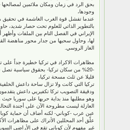
بحق الرد في زمان ومكان ملائمين لمصالحها –
وجودها،
عندما تفشل قوة الغرب الغاشمة في تحقيق هد
بالتطوير الذاتي للعلوم تحت حصار شديد، حاو
الإيراني في الفصل التام بين الملفات وأظه
لها، وحاول سحبها من جدار محور مناهضة الق
الغاز الروسي.
مظاهرات الاكراد في تركيا خطيرة جداً على تر
-20% من سكان تركيا- بحقوق سياسية تصل ف
قليلا عن ثلث مسحة تركيا،
تركيا التي كانت ولا تزال ساحة داعش الخلفية
ودقيقة التصويب تركا تكفيريي داعش يتقدمون 
وهو مطلبها منذ بداية حربها على سوريا حيث 
العازلة ليست مطروحة الآن على أجندة التحال
عين عرب -كوباني- لكنه أضاف أن حماية كوبا
علّق أحد المحللين الأتراك على مظاهرات الأ
غير مفهوم لأن كوباني تقع في الأراضي السو