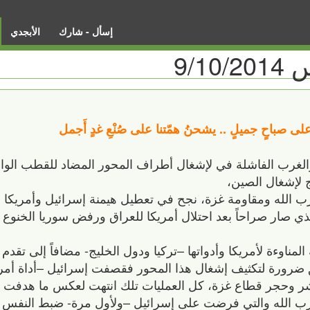
إسأل - شارك
الأبجدي
9/
 على صباحٍ جميلٍ .. يشحنُ همّتنا على صُنْعِ غدٍ أَجمل
لغرب الفاشلة في لإشغال أطراف المحور المضاد للقطب الواحد 
 لإشغال الصين،
ب الله ومقاومة غزة، نجح في تعطيل هيمنة إسرائيل وأمريكا 
ي صار صراحاً بعد احتلال أمريكا للعراق ورفض سوريا الخنو
ة المناوءة لأمريكا وأدواتها –تركيا ودول الخليج- مضافاً إلى تق
ورة لتكثيف إشغال هذا المحور فقصفت إسرائيل –أداة أمريكا
بشر وحجر قطاع غزة، كل العمليات تلك انتهت لعكس ما هدفت ل
لحزب الله والتي فرضت على إسرائيل –ولأول مرة- ضبط النفس ا