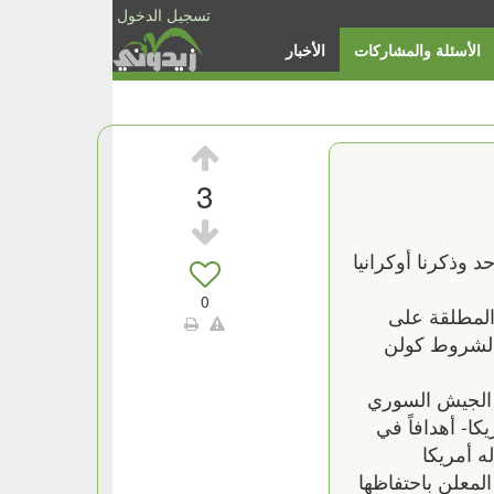
تسجيل الدخول
الأسئلة والمشاركات
الأخبار
3
وذكرنا أوكرانيا
0
المطلقة على
ع لشروط كولن
دم الجيش السوري
- أهدافاً في
ه أمريكا
لمعلن باحتفاظها