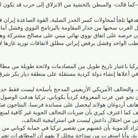
كما قالت- والمبطن بالخشية من الانزلاق إلى حرب قد تكون ا
فها تلجأ لمحاولات كسر الجدر الصلبة، القوة الصاعدة إيران
ل الغرب سحبها من جدار المقاومة بالبرنامج النووي وفشل أما
ر أن حرصه على اتفاق نووي نهائي مبني على مصالح مشتركة و
طب الواحد وفشل برفض إيراني مطلق لاتفاقات توريد غازها ل
كيا باعتبار تاريخ طويل من المصادمات ولائحة طويلة من مطالبة
ي أعلاها إنشاء دولة كردية مستقلة على منطقة ديار بكر شرق ت
، والتحالف الأمريكي الأربعيني المدجج بأسلحة ليست فقط حديث
نحو عين عرب المعروفة كردياً بكوباني، تركيا هدفت الوصول 
هاتف أردوغان هولاند ليحصل على مساندة فرنسا، البنتاجون صر
ف كما اعترف كيري بأن ضربات التحالف الجوية غير كافية لمن
ني من احتلال داعش ليست في استراتيجية التحالف،
كراد الدموية بأن غضبهم من تقصير تركيا في حماية كوباني من
رية، وأنا استغرب من سذاجة محلل لا يفهم أن المظاهرات تعت