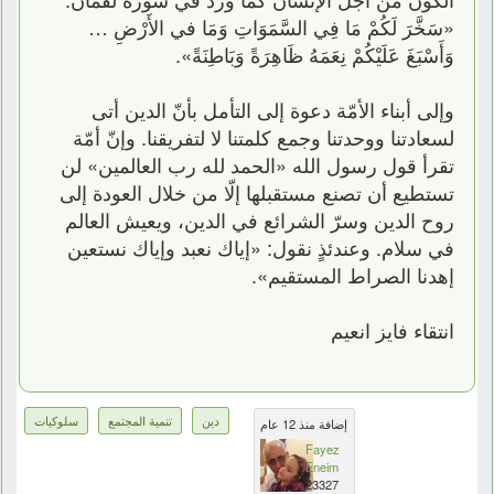
«سَخَّرَ لَكُمْ مَا فِي السَّمَوَاتِ وَمَا في الأَرْضِ …
وَأَسْبَغَ عَلَيْكُمْ نِعَمَهُ ظَاهِرَةً وَبَاطِنَةً».
وإلى أبناء الأمّة دعوة إلى التأمل بأنّ الدين أتى
لسعادتنا ووحدتنا وجمع كلمتنا لا لتفريقنا. وإنّ أمّة
تقرأ قول رسول الله «الحمد لله رب العالمين» لن
تستطيع أن تصنع مستقبلها إلّا من خلال العودة إلى
روح الدين وسرّ الشرائع في الدين، ويعيش العالم
في سلام. وعندئذٍ نقول: «إياك نعبد وإياك نستعين
إهدنا الصراط المستقيم».
انتقاء فايز انعيم
دين
تنمية المجتمع
سلوكيات
إضافة منذ 12 عام
Fayez
Eneim
23327