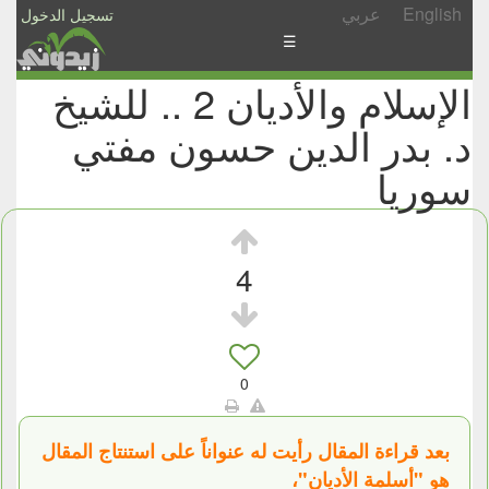
English
عربي
تسجيل الدخول
☰
الإسلام والأديان 2 .. للشيخ
الأخبار
د. بدر الدين حسون مفتي
الأسئلة
والمشاركات
سوريا
الأبجدي
إسأل
4
-
شارك
0
بعد قراءة المقال رأيت له عنواناً على استنتاج المقال
هو "أسلمة الأديان"،