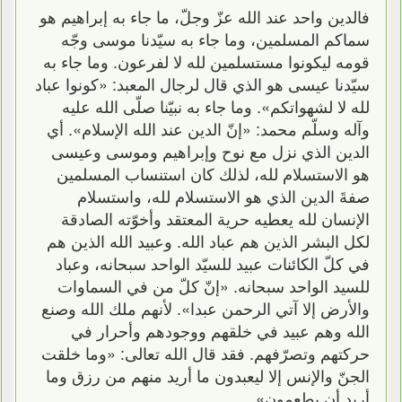
فالدين واحد عند الله عزّ وجلّ، ما جاء به إبراهيم هو
سماكم المسلمين، وما جاء به سيّدنا موسى وجّه
قومه ليكونوا مستسلمين لله لا لفرعون. وما جاء به
سيّدنا عيسى هو الذي قال لرجال المعبد: «كونوا عباد
لله لا لشهواتكم». وما جاء به نبيّنا صلّى الله عليه
وآله وسلّم محمد: «إنّ الدين عند الله الإسلام». أي
الدين الذي نزل مع نوح وإبراهيم وموسى وعيسى
هو الاستسلام لله، لذلك كان استنساب المسلمين
صفةَ الدين الذي هو الاستسلام لله، واستسلام
الإنسان لله يعطيه حرية المعتقد وأخوّته الصادقة
لكل البشر الذين هم عباد الله. وعبيد الله الذين هم
في كلّ الكائنات عبيد للسيّد الواحد سبحانه، وعباد
للسيد الواحد سبحانه. «إنّ كلّ من في السماوات
والأرض إلا آتي الرحمن عبدا». لأنهم ملك الله وصنع
الله وهم عبيد في خلقهم ووجودهم وأحرار في
حركتهم وتصرّفهم. فقد قال الله تعالى: «وما خلقت
الجنّ والإنس إلا ليعبدون ما أريد منهم من رزق وما
أريد أن يطعمون».