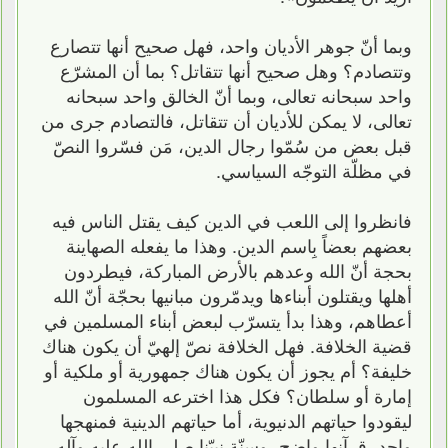
وبما أنّ جوهر الأديان واحد، فهل صحيح أنها تتصارع
وتتصادم؟ وهل صحيح أنها تتقاتل؟ بما أن المشرّع
واحد سبحانه تعالى، وبما أنّ الخالق واحد سبحانه
تعالى، لا يمكن للأديان أن تتقاتل، فالتصادم جرى من
قبل بعض من سُمّوا رجال الدين، مَن فسّروا النصّ
في مظلّة التوجّه السياسي.
فانظروا إلى اللعب في الدين كيف يقتل الناس فيه
بعضهم بعضاً بِاسم الدين. وهذا ما يفعله الصهاينة
بحجة أنّ الله وعدهم بالأرض المباركة، فيطردون
أهلها ويقتلون أبناءها ويدمّرون مبانيها بحجّة أنّ الله
أعطاهم، وهذا بدأ يتسرّب لبعض أبناء المسلمين في
قضية الخلافة. فهل الخلافة نصّ إلهيّ أن يكون هناك
خليفة؟ أم يجوز أن يكون هناك جمهورية أو ملكية أو
إمارة أو سلطان؟ فكل هذا اخترعه المسلمون
ليقودوا حياتهم الدنيوية، أما حياتهم الدينية فمنهجها
واحد، قرآنها واضح، وسنّة نبيّنا صلى الله عليه وآله