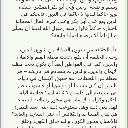
وسلّم واضحة. وحين وُلّي أبو بكر الصدّيق خليفة،
بويع حاكماً للدنيا لا حاكماً في الدين. فالحكم في
الدين يقع على أبي بكر وعلى غيره، فقال الصحابة
باختياره حاكماً قالوا رضيه رسول الله لديننا أن يصلّي
فينا إماماً ألا نرضاه لدنيانا خليفة؟
إذاً، الخلافة من شؤون الدنيا لا من شؤون الدين،
وعلى الخليفة أن يكون تحت مظلّة القيم والإيمان
والدين، كما على المواطن أيضاً أن يكون تحت مظلة
الإيمان والدين. والدين لم يتصادم في تاريخه – في
لحظة من اللحظات- مع حقوق الإنسان في دنياه.
فالدين إن كان مسلماً أو موسوياً أو عيسوياً، ننظر
في شريعته إلى كلمتين لا ثالثة لهما: قداسة الإله
الديّان وكرامة الإنسان هي محور رسالات السماء.
فهل نعي ذلك وهل نستوعب ذلك حتى نعيد النظر؟
هل نبني المساجد والكنائس أم نبني الساجد والعابد؟
فالإنسان محور الكون، والله خالق الكون، وخلق
الكون من أجل الإنسان كما ورد في سورة لقمان: