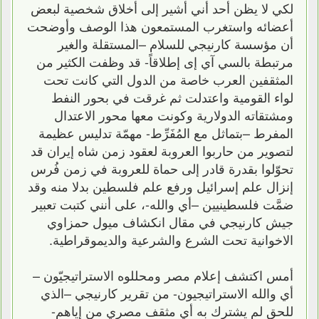
لكي لا يظن أحد أني أشير إلى أخلاق شخصية لبعض
أعضائه واستغرب المستمعون هذا الوصف وأوضحت
أن مؤسسة كارنيجي للسلام –المستقلة والغير
مرتبطة بالسي آي إى إطلاقاً- قد وظفت الكثير من
المثقفين العرب خاصة من الدول التي كانت تحت
لواء القومية واعتدلت ثم غرقت في بحور النفط
ومشتقاته الدولارية وكونت معها محور الاعتدال
المفرط –بتماثل مع المُفَرِّط- مهمّة تدليس عظيمة
لتصوير من حاربوا العروبة لعقود زمن شاه إيران قد
تحوّلوا بقدرة قادر إلى حماة للعروبة في زمن فُرس
إنزال علم إسرائيل ورفع علم فلسطين بدلا منه وقد
ضمَّت فلسطينيين –أي والله-، على أنني كتبت تعبير
جيش كارنيجي في مقال انكشاف ميول حمزاوي
الاخوانية تحت الشرع والشرعية والديموقراطية.
أمس اكتشف إعلام مصر ومحللوه الاستراتيجيّون –
أي والله الاستراتيجيون- من تقرير كارنيجي –الذي
للحق لم يشترك به أي مثقف مصري من إياهم-