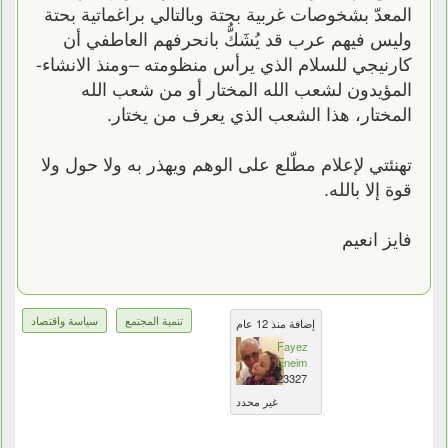
المعدّ بشخوصات غربية بحتة وبالتالي براغماتية بحتة
وليس فيهم عرب قد يُشَكُّ بانحرفهم العاطفي أن
كارنيجي للسلام الذي يرأس منظومته –ومنذ الانشاء-
المؤيدون لشعب الله المختار أو من شعب الله
المختار، هذا الشعب الذي يعرف من يختار.
تهنئتي لإعلام مطّلع على الوهم ويهذر به ولا حول ولا
قوة إلا بالله.
فايز انعيم
تنمية المجتمع
سياسة واقتصاد
إضافة منذ 12 عام
Fayez
Eneim
23327
غير محدد