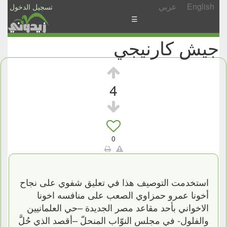
English
عربي
تسجيل الدخول
☰
جيش كارنيجي
الأخبار
الأسئلة
والمشاركات
4
الأبجدي
إسأل
-
0
شارك
استخدمت التوصيف هذا في تعليق شفوي على نجاح
أخونا عمرو حمزاوي الصعب على منافسه اخونا
الاخواني بأحد مقاعد مصر الجديدة –حي العلمانيين
والفلول- في مجلس النوّاب المنحلّ –أقصد الذي حُلَّ