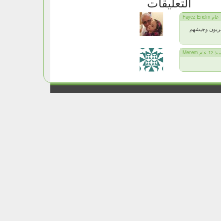
التعليقات
صريون وجيشهم
Mene منذ 12 عام