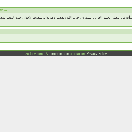
Fayez Eneim منذ 12 عام
ة بدأت من انتصار الجيش العربي السوري وحزب الله بالقصير وهو بداية سقوط الاخوان حيث التقط الم
m
zedony.com - A
mmonem.com
production.
Privacy Policy