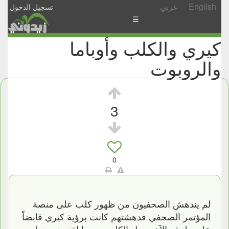
English
عربي
تسجيل الدخول
☰
كيري والكلب وأوباما
الأخبار
والروبوت
الأسئلة
والمشاركات
الأبجدي
3
إسأل
-
شارك
0
لم يندهش الصحفيون من ظهور كلب على منصة
المؤتمر الصحفي فدهشتهم كانت برؤية كيري قابضاً
على طرف الآخر حبل الكلب. وربما افترض منظمو