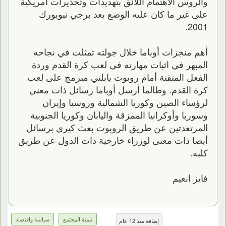
والروس الاهتمام اللائق بتهديدات وتحذيرات أمريكية
على غير ما كان عليه الوضع بعد برجي نيويورك
2001.
أهم منجزات أوباما خلال جولته تمثلت في نجاحه
المبهر في اثبات مهارته في لعب كرة القدم وردة
الفعل المتقنة أمام روبوت يابلني مبرمج على لعب
كرة القدم. وطالما أرسل أوباما رسائل ذات معني
لرؤساء الصين وكوريا الشمالية وروسيا وإيران
وسوريا وأوكرانيا الممزقة واليابان وكوريا الجنوبية
المرتعدتين عن طريق الروبوت بعث كيري برسائل
أيضا ذات معنى لوزراء خارجية ذات الدول عن طريق
كلبه.
فايز انعيم
تنمية المجتمع
سياسة واقتصاد
إضافة منذ 12 عام