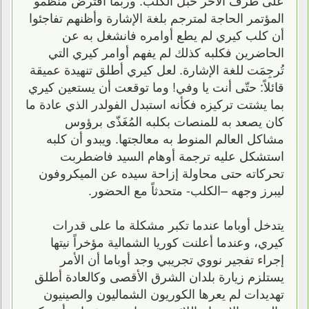
المؤتمر الحاجة لمترجم بلغة الإشارة وأظنهم تفاجئوا
أن كلب كيري لم يطع أوامره فانشغل به عن
الحاضرين فكلبه كذلك لم يفهم أوامر كيري التي
تُرجِمَت للغة الإشارة. لعل كيري أطلق تنهيدة عميقة
قائلاً: حتّى أنت يا وفي! وما توقعت أن يستعين كيري
بما يشتت تركيزه فكأنه استبدل الفولدر الذي عادة ما
كان يصعد به للمنصات بكلبه المُغَذّى برؤوس
مشاكل العالم المنوط به معالجتها. ويبدو أن كلبه
استشكل عليه ترجمة أوهام السيد فاضطربت
تحركاته حتى محاولة إزاحة سيده عن الميكروفون
ليبرز وجهه –الكلب- متحدثاً مع الحضور.
يتدخل أوباما عندما تكبر مشكلة ما على قدرات
كيري، وعندما أعلنت كوريا الشمالية مؤخراً نيتها
إجراء تفجير نووي تجريبي وجد أوباما أن الأمر
يستلزم زيارة بلدان الشرق الأقصى وكالعادة أطلق
تهديدات لم يعرها الكوريون الشماليون والصينيون