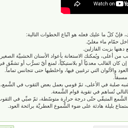
نّ كلّ ما عليك فعله هو اتّباع الخطوات التالية:
بقة شبه صلبة في الأعلى، ثمّ قومي بعمل بعض الثقوب في الشَّمع،
التالي تُساهم في تقوية قوام الشَّمعة.
لشَّمع المتبقّي حتّى درجة حرارة متوسّطة، ثمّ صبِّي في الثقو
تاع بليلة هادئة على ضوء الشُّموع العطريَّة برائحة العود.