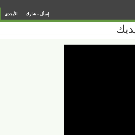
إسأل - شارك
الأبجدي
ديك