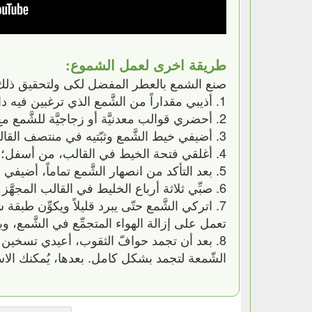
طريقة اخرى لعمل الشموع:
صنع الشمع بالعطر المفضل لكى ولتحقيق ذلك، فإ
1. أذيبي مقداراً من الشَّمع الذي ترغبين فيه داخل حمّام ماء مغليّ.
2. أحضري قوالب معدنيَّة أو زجاجيَّة للشَّمع مع دهنها بزيت الفازلين.
3. أضيفي خيط الشَّمع وثبّتيه في منتصف القالب من أعلى، ويُمكنك الاستعانة بأعواد الأسنان الخشبيَّة الصغيرة.
4. أغلقي فتحة الخيط في القالب، من أسفل؛ إن كان القالب معدنيّاً أو بلاستيكيّاً، لمنع أيّ تسرُّب أو تشقّق في الشَّمع.
5. بعد التأكد من انصهار الشَّمع تماماً، أضيفي العود والألوان التي ترغبين فيها، واخلطيها حتى تتجانس تماماً.
6. صبِّي ثلاثة أرباع الخليط في القالب المجهَّز مسبقاً.
7. اتركي الشَّمع حتّى يبرد قليلاً ويكوِّن ط
تعمل على إزالة الهواء المتجمِّع في الشَّمع، وب
8. بعد أن تجمد حوافّ الثقوب، أعيدي تسخين ا
الشّمعة لتجمد بشكل كامل. بعدها، يُمكنك الاستم