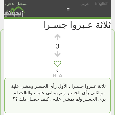
English
عربي
تسجيل الدخول
☰
ثلاثة عـبروا جسـرا
الأخبار
الأسئلة
والمشاركات
3
الأبجدي
إسأل
-
0
شارك
ثلاثة عـبروا جسـرا ، الأول رأى الجسـر ومشى علية
، والثاني رأى الجسـر ولم يمشي علية ، والثالث لم
يرى الجسـر ولم يمشي عليه . كيف حصـل ذلك ؟؟