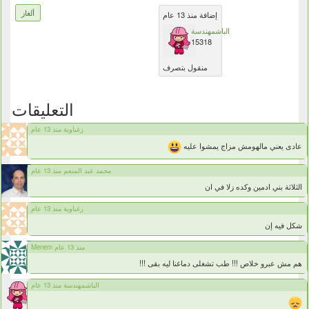
ألغاز
إضافة منذ 13 عام
الباشمهندسة
15318
منقول بتصرف
التعليقات
زغباوية منذ 13 عام
عادى يعني مالهومش مزاج يمشوا عليه
محمد عبد المنعم منذ 13 عام
الثلاثة بني ادمين وكده زلا في ان
زغباوية منذ 13 عام
شكل فيه إن
Menem منذ 13 عام
هم مش عبرو خلاص !!! طب تشغلى دماغنا ليه بقى !!!
الباشمهندسة منذ 13 عام