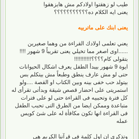
طيب لو زهقتوا اولادكم مش هايزهقوا
يعنى ايه الكلام ده؟؟؟؟؟؟؟؟؟؟؟
يعنى ابنك على ماتربيه
يعني تعلمى اولادك القراءة من وهما صغيرين
......اوى اصغر مما تخيلي يعنى تقريباً 9 شهور !!!!
بتقولى كام؟؟؟؟!!!!!!!!!!!
ايوة 9 شهور بيبدأ الطفل يعرف اشكال الحيوانات
حتى لو مش عارف ينطق وطبعاً مش بيتكلم بس
بيتولد حب خفى بينه وبين الكتاب او القصة ....ولو
استمريتى على احضار قصص شيقة وبدأتى تقرأى له
كل فترة وتحببيه فى القراءة حتى لو على فترات
متباعدة وممكن ايضا من الطرق التى تحبب الطفل
فى القراءة انها تكون مكافأة له على شئ كويس
عمله
وتذكري ان اول كلمة فى قرآننا الكريم هى