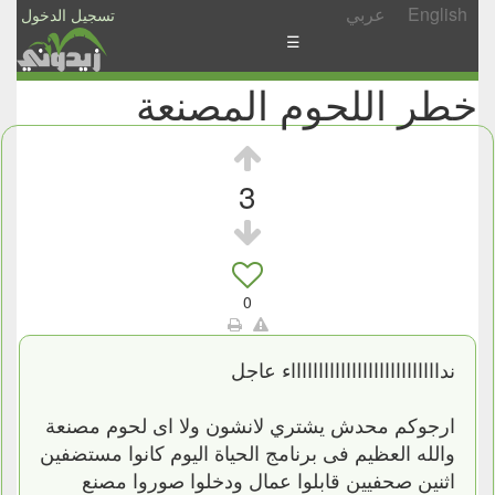
English
عربي
تسجيل الدخول
☰
خطر اللحوم المصنعة
الأخبار
الأسئلة
والمشاركات
3
الأبجدي
إسأل
-
0
شارك
نداااااااااااااااااااااااااااء عاجل
ارجوكم محدش يشتري لانشون ولا اى لحوم مصنعة
والله العظيم فى برنامج الحياة اليوم كانوا مستضفين
اثنين صحفيين قابلوا عمال ودخلوا صوروا مصنع