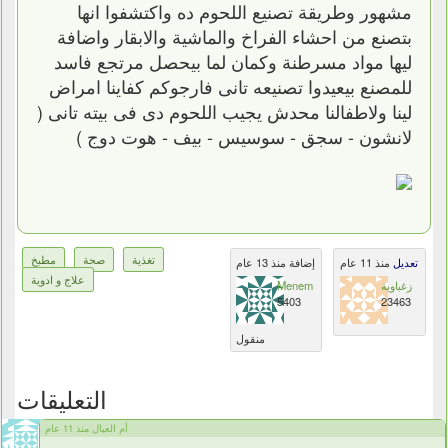
مشهور وطريقة تصنيع اللحوم ده واكتشفوا انها
بتصنع من احشاء الفراخ والماشية والابقار واضافة
ليها مواد مسرطنة وكمان لما بيحصل مرتجع فاسد
للمصنع بيعيدوا تصنيعه تانى فارجوكم كفاينا امراض
لينا ولاطفالنا محدش يجيب اللحوم دى فى بيته تانى (
لانشون - سجق - سوسيس - بيف - هوت دوج )
تغذية
صحة
مطبخ
تعديل
منذ 11 عام
إضافة منذ 13 عام
علاج و ادوية
زغباوية
Menem
5403
23463
منقول
التعليقات
أم العيال منذ 11 عام