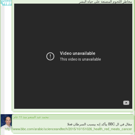
مخاطر اللحوم المصنعة على حياة البشر
محمد عبد المنعم منذ 11 عام
مقال في ال BBC بيأكد إنه بيسبب السرطان فعلا
http://www.bbc.com/arabic/scienceandtech/2015/10/151026_health_red_meats_cancer