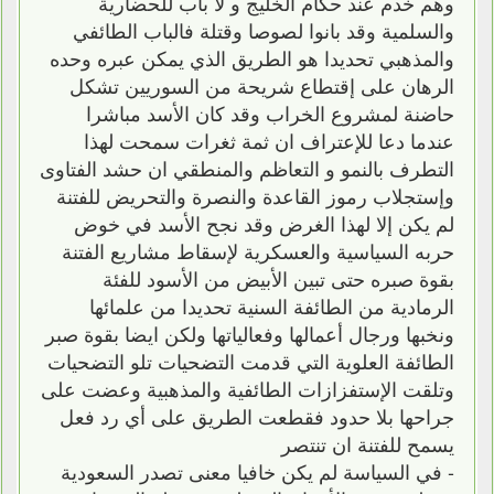
وهم خدم عند حكام الخليج و لا باب للحضارية
والسلمية وقد بانوا لصوصا وقتلة فالباب الطائفي
والمذهبي تحديدا هو الطريق الذي يمكن عبره وحده
الرهان على إقتطاع شريحة من السوريين تشكل
حاضنة لمشروع الخراب وقد كان الأسد مباشرا
عندما دعا للإعتراف ان ثمة ثغرات سمحت لهذا
التطرف بالنمو و التعاظم والمنطقي ان حشد الفتاوى
وإستجلاب رموز القاعدة والنصرة والتحريض للفتنة
لم يكن إلا لهذا الغرض وقد نجح الأسد في خوض
حربه السياسية والعسكرية لإسقاط مشاريع الفتنة
بقوة صبره حتى تبين الأبيض من الأسود للفئة
الرمادية من الطائفة السنية تحديدا من علمائها
ونخبها ورجال أعمالها وفعالياتها ولكن ايضا بقوة صبر
الطائفة العلوية التي قدمت التضحيات تلو التضحيات
وتلقت الإستفزازات الطائفية والمذهبية وعضت على
جراحها بلا حدود فقطعت الطريق على أي رد فعل
يسمح للفتنة ان تنتصر
- في السياسة لم يكن خافيا معنى تصدر السعودية