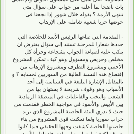
بات ناضجا لما أعلنه من جواب على سؤال متى
تنتهي الأزمة ؟ بقوله خلال شهور إذا نجحنا في
خوضها حربا شعبية شاملة على الإرهاب
- المقدمة التي صاغها الرئيس الأسد للخلاصة التي
حددها شعارا للمرحلة تستند إلى سؤال يفترض ان
ينكب عليه لصياغة الجواب بشجاعة وجرأة كل
مخلص وحريص ومسؤول وهو كيف تمكن المشروع
الأجنبي ومشروع التطرف ومشروع الإرهاب من
إقتطاع هذه النسبة العالية من السوريين لحسابه ؟ و
بالمقابل الإشارة البليغة في السياسة إلى أحد
الأسباب وهو وقوف شريحة لا يستهان بها من
الشعب والنخب والفاعليات في المنطقة الرمادية
بين الأبيض والأسود في مواجهة الخطر فقدمت من
حيث لا تدري البيئة الحاضنة للمشروع الذي يريد
خراب سوريا ولما تمكنت قوى المشروع من بناء
حاضنتها الخاصة كشفت وجهها الحقيقي فيما كانوا
هم قد إكتشفوا خطورة الرمادي فإنحازاو للأبيض