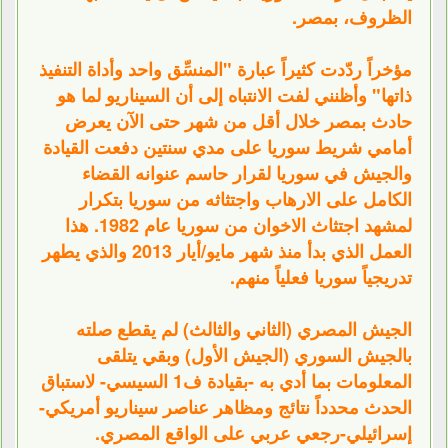
الظروف، بمصر.
مؤخراً ردّدت كثيراً عبارة "المنسِّق واحد وأداة التنفيذ
ذاتها" وأظنني لفت الانتباه إلى أن السيناريو لما هو
حادث بمصر خلال أقل من شهر حتى الآن يعرض
أمامي شريط سوريا على مدي سنتين دفعت القيادة
والجيش في سوريا لقرار حاسم عنوانه القضاء
الكامل على الارهاب واجتثاثه من سوريا بتكرار
لمشهد اجتثاث الاخوان من سوريا عام 1982. هذا
العمل الذي بدأ منذ شهر مايو/أيار 2013 والذي يطهر
تدريجياً سوريا فعلياً منهم.
الجيش المصري (الثاني والثالث) لم يقطع صلته
بالجيش السوري (الجيش الأول) وبقي يتلقى
المعلومات بما أدي به -بقيادة ف1 السيسي- لاستباق
الحدث محدداً نتائج ومظاهر عناصر سيناريو أمريكي-
إسرائيلي-رجعي عربي على الواقع المصري.