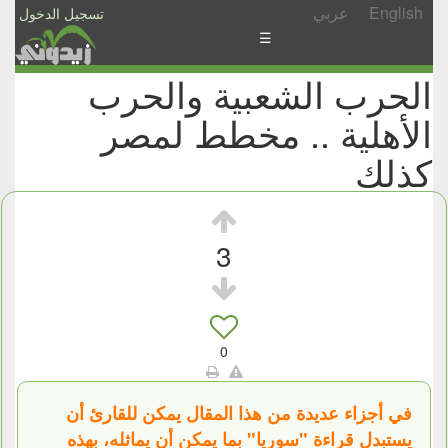
English
عربي
تسجيل الدخول
☰
الحرب الشعبية والحرب
الأخبار
الأهلية .. مخطط لمصر
الأسئلة
والمشاركات
كذلك
الأبجدي
إسأل
3
-
شارك
0
في أجزاء عديدة من هذا المقال يمكن للقارئ أن
يستبدل قراءة "سوريا" بما يمكن أن يماثله، بهذه