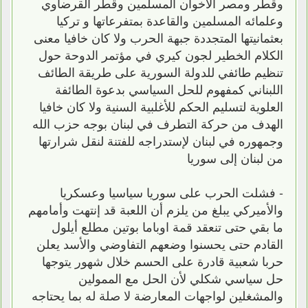
وقطر ومصر الأخوان المسلمين وقطر القرضاوي
وعلمائه المسلمين والقاعدة بمتفرعاتها و تركيا
بعثمانيتها المتجددة جبهة الحرب ولا كان خافيا معنى
الكلام الخطير لجون كيري في مؤتمر الدوحة حول
تنظيم طائفي للدولة السورية على طريقة الطائف
اللبناني كمفهوم للحل السياسي بدعوة الطائفة
العلوية لتسليم الحكم للأغلبية السنية ولا كان خافيا
الهدف من حركة التطرف في لبنان بوجه حزب الله
وجمهوره في لبنان لإستدراجه للفتنة لنقل شرارتها
من لبنان إلى سوريا
- فشلت الحرب على سوريا سياسيا وعسكريا
والأميركي يبلغ من يلزم أن اللعبة قد إنتهت وأمامهم
ما بقي حتى تنعقد قمة اوباما بوتين مطلع أيلول
القادم حتى يحسنوا وضعهم التفاوضي والأسد يعلن
حربا شعبية قادرة على الحسم خلال شهور يتوجها
حل سياسي شكلي لأن الحل مع الممولين
والمشغلين لواجهات المعارضة لا صلة له بما يحتاجه