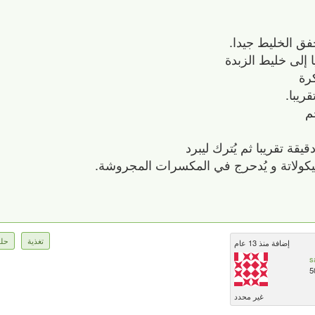
خفق الخليط جيدا.
ا إلى خليط الزبدة
رة
ريبا.
م
يكولاتة و يُدحرج في المكسرات المجروشة.
تغذية
حلو
إضافة منذ 13 عام
s
5
غير محدد