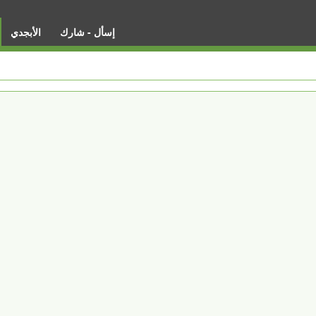
إسأل - شارك
الأبجدي