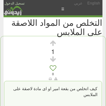
English
عربي
تسجيل الدخول
☰
التخلص من المواد اللاصقة
الأخبار
على الملابس
الأسئلة
والمشاركات
الأبجدي
1
إسأل
-
شارك
0
كيف اتخلص من بقعة امير او اى مادة لاصقة على
الملابس