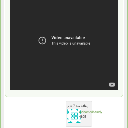
إضافة منذ 7 عام
mohamedhamdy
4805