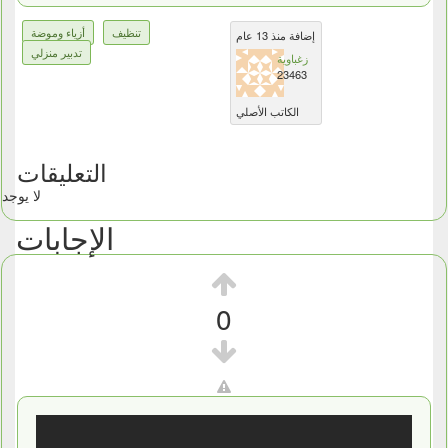
تنظيف
أزياء وموضة
إضافة منذ 13 عام
تدبير منزلي
زغباوية
23463
الكاتب الأصلي
التعليقات
لا يوجد
الإجابات
0