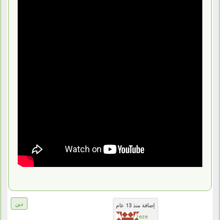
دين
إضافة منذ 13 عام
zeze