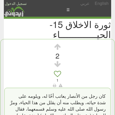
English
عربي
تسجيل الدخول
☰
ثورة الاخلاق 15-
الأخبار
الحيـــــــــــــاء
الأسئلة
والمشاركات
الأبجدي
2
إسأل
-
شارك
1
كان رجل من الأنصار يعاتب أخًا له، ويلومه على
شدة حيائه، ويطلب منه أن يقلل من هذا الحياء، ومرَّ
رسول الله صلى الله عليه وسلم فسمعهما، فقال
للرجل: (دعه فإن الحياء من الإيمان) [متفق عليه].