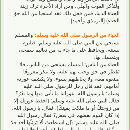
ولْتذْكر الموت والْبِلَى، ومن أراد الآخرة ترك زينة
الحياة الدنيا، فمن فعل ذلك فقد استحيا من الله حق
الحياء) [الترمذي وأحمد].
والمسلم
الحياء من الرسول صلى الله عليه وسلم:
يستحي من النبي صلى الله عليه وسلم، فيلتزم
بسنته، ويحافظ على ما جاء به من تعاليم سمحة،
ويتمسك بها.
الحياء من الناس: المسلم يستحي من الناس، فلا
يُقَصِّر في حق وجب لهم عليه، ولا ينكر معروفًا
صنعوه معه، ولا يخاطبهم بسوء، ولا يكشف عورته
أمامهم، فقد قال رجل للرسول صلى الله عليه
وسلم: يا رسول الله، عوراتنا ما نأتي منها وما نَذَرُ؟
فقال النبي صلى الله عليه وسلم: (احفظ عورتكَ إلا
من زوجتكَ أو ما ملكت يمينكَ). فقال: يا رسول الله،
إذا كان القوم بعضهم في بعض؟ فقال رسول الله
صلى الله عليه وسلم: (إن استطعتَ ألا يَرَيَنَّها أحد فلا
يرينَّها)، قال: يا رسول الله، إذا كان أحدنا خاليا (ليس