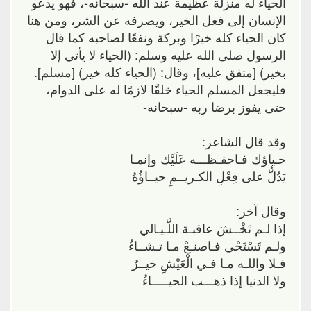
الحياء له منزلة عظيمة عند الله -سبحانه-، فهو يدعو
الإنسان إلى فعل الخير، ويصرفه عن الشر، ومن هنا
كان الحياء كله خيرًا وبركة ونفعًا لصاحبه كما قال
الرسول صلى الله عليه وسلم: (الحياء لا يأتي إلا
بخير) [متفق عليه]، وقال: (الحياء كله خير) [مسلم].
فليجعل المسلم الحياء خلقًا لازمًا له على الدوام،
حتى يفوز برضا ربه -سبحانه-
وقد قال الشاعر:
حـياؤك فـاحفـظـــه عَلَيْك وإنمـا
يَدُلُّ على فِعْلِ الكـريــمِ حيــاؤُهُ
وقال آخر:
إذا لـم تَخْــشَ عاقبـة اللَّـيـالي
ولـم تَسْتَحْي فـاصنـعْ مـا تـشــاءُ
فـلا واللـه مـا فـي الْعَيْشِ خيــرٌ
ولا الدنيا إذا ذهـــب الحيـــــاءُ