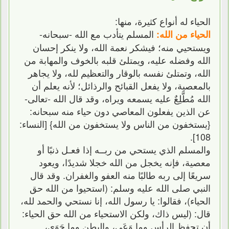
الحياء له أنواع كثيرة، منها:
المسلم يتأدب مع الله -سبحانه-
الحياء من الله:
ويستحيي منه؛ فيشكر نعمة الله، ولا ينكر إحسان
الله وفضله عليه، ويمتلئ قلبه بالخوف والمهابة من
الله، وتمتلئ نفسه بالوقار والتعظيم لله، ولا يجاهر
بالمعصية، ولا يفعل القبائح والرذائل؛ لأنه يعلم أن
الله مُطَّلِعٌ عليه يسمعه ويراه، وقد قال الله -تعالى-
عن الذين يفعلون المعاصي دون حياء منه سبحانه:
{يستخفون من الناس ولا يستخفون من الله} [النساء:
108].
والمسلم الذي يستحي من ربــه إذا فعـل ذنبًا أو
معصية، فإنه يخجل من الله خجلا شديدًا، ويعود
سريعًا إلى ربه طالبًا منه العفو والغفران. وقد قال
النبي صلى الله عليه وسلم: (استحيوا من الله حق
الحياء)، فقالوا: يا رسول الله، إنا نستحي والحمد لله،
قال: (ليس ذاك، ولكن الاستحياء من الله حق الحياء:
أن تحفظ الرأس وما وَعَى، والبطن وما حَوَى،