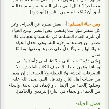
معه أحد)؟ فقال النبي صلى الله عليه وسلم: (فالله
أحق أن يُسْتَحيا منه من الناس) [أبو داود].
أن يغض بصره عن الحرام، وعن
ومن حياء المسلم:
كل منظر مؤذٍ، مما يقتضي غض البصر، ومن الحياء
أن تلتزم الفتاة المسلمة في ملابسها بالحجاب، فلا
تظهر من جسدها ما حرَّم الله، وهي تجعل الحياء
عنوانًا لها وسلوكًا يدلُّ على طهرها وعفتها، ودائمًا
تقول:
زِينَتِي دَوْمــًا حـيـــائـي واحْـتِشَـامِـي رَأسُ مـَـالِي
وحياء المؤمن يجعله لا يعرف الكلام الفاحش، ولا
التصرفات البذيئة، ولا الغلظة ولا الجفاء، إذ إن هذه
من صفات أهل النار، وقد قال النبي صلى الله عليه
وسلم: (الحياء من الإيمان، والإيمان في الجنة، والبذاء
من الجفاء، والجفاء في النار) [الترمذي والحاكم].
فضل الحياء: