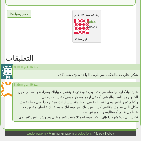
حكم ومواعظ
إضافة منذ 16 عام
safaa
50523
غير محدد
التعليقات
ahmed منذ 16 عام
شكرا علي هذة الحكمة بس ياريت الواحد يعرف يعمل كدة
Hatem منذ 16 عام
عليك والأجازات يامعلم في حتت بعيدة ومفتوحة وتقفل موبايلك بصراحة بالنسبالي مجرد
الخروج من البيت والمشي أو حتي اروح مشوار وهمي كفيل انه يريحني
وآتعلم تعزر الناس ودي اهم حاجة في الدنيا هاتحسسك انك مرتاح جدا يعني حط نفسك
مكان اللي قدامك هاتلاقي كل الناس زيك بس يوم ليك ويوم عليك علشان مفيش حد
علطول ظالم أو مظلوم ربنا موزعها صح.
تخيل انني بستمتع جدا بإني اركب موصله مثلا واقعد اتفرج علي وشوش الناس كتير اوي
zedony.com - A
mmonem.com
production.
Privacy Policy