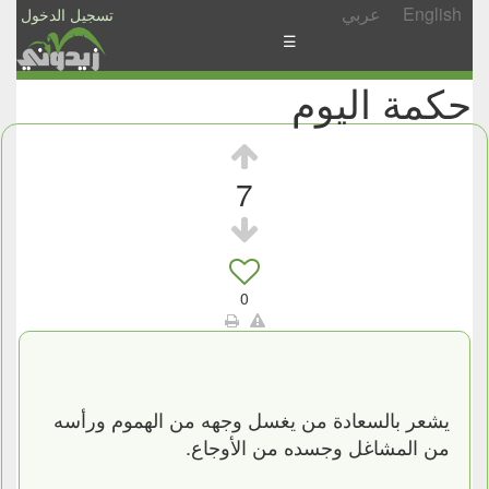
English
عربي
تسجيل الدخول
☰
حكمة اليوم
الأخبار
الأسئلة
والمشاركات
7
الأبجدي
إسأل
-
0
شارك
يشعر بالسعادة من يغسل وجهه من الهموم ورأسه
من المشاغل وجسده من الأوجاع.