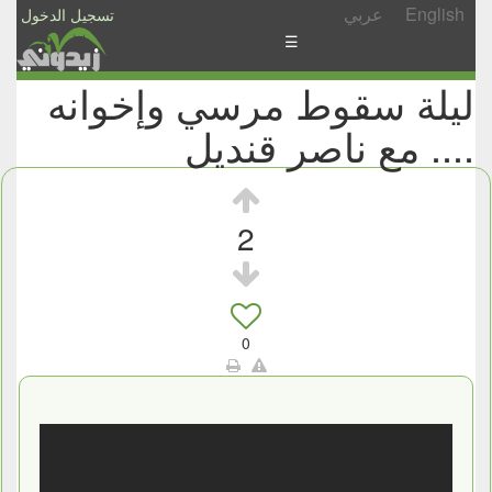
English
عربي
تسجيل الدخول
☰
ليلة سقوط مرسي وإخوانه
الأخبار
.... مع ناصر قنديل
الأسئلة
والمشاركات
الأبجدي
2
إسأل
-
شارك
0