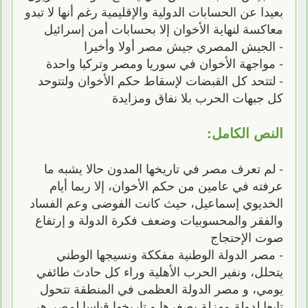
بعيدا عن الحسابات الدولية والإقليمية رغم أنها لا تبدو
معاكسة لنهاية الأخوان إلا بحسابات أمن إسرائيل
- الجيش المصري جيش مصر أولا وأخيرا
- مواجهة الأخوان في سوريا ومصر وتركيا واحدة
- لتتحد كل القبضات لإسقاط حكم الأخوان ولتتوحد
كل جبهات الحرب بلا نفاق ومزايدة
النص الكامل:
- لم تعرف مصر في تاريخها المدون حالا يشبه ما
عرفته في عامين من حكم الأخوان، إلا ربما أيام
الخديوي إسماعيل، حيث كانت الفوضى وعم الفساد
والفقر والمحسوبيات وضعف فكرة الدولة و إرتفاع
صوت الإحتجاج
- مصر الدولة الوطنية مفككة ونسيجها الوطني
يتحلل، ونفير الحرب الأهلية وراء كل حادث طائفي
يومي، و مصر الدولة العظمى في المنطقة تتحول
تابعا لدولة مهزلة بصغرها و تاريخها قياسا لمصر هي