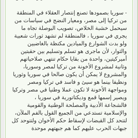
- سوريا بصمودها تصنع إنتصار العقلاء في المنطقة
من تركيا إلى مصر، ومعيار النضج في سياسات من
سيحمل خشبة الخلاص، تصويب البوصلة تجاه ما
يجري في سوريا ، فالمنطقة لم تشهد ثورات شعبية
ولو بدت الشوارع والميادين مكتظة بالغاضبين
والثوار، لأن ماجرى هو تسلم وتسليم بين حقبتين
أميركيتين، واحدة من بقايا حكام تنتهي صلاحياتهم
وثانية لمشروع الأخونة من تركيا لمصر وسوريا،
والمشروع لا يمكن أن يكون صالحا في سوريا وثوريا
ونظيفا بينما هو سيئ و فاسد في تركيا ومصر
ومواجهة الأخونة لا تكون عملا وطنيا في مصر وتركيا
ويصير إسمها قمع وديكتاتورية في سوريا ،
فالشجاعة الأدبية والمصلحة الوطنية والقومية
والإسلامية تستدعي من الجميع القول بالفم الملآن،
لتتحد كل القبضات لإسقاط حكم الأخوان ولتتوحد كل
جبهات الحرب عليهم كما هم جبهتهم موحدة