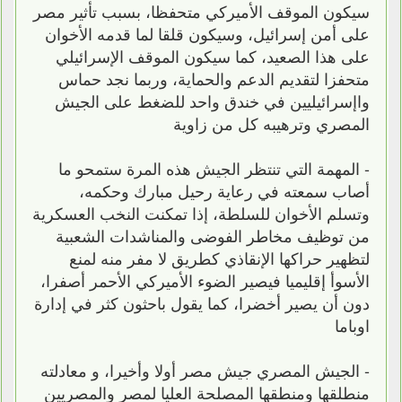
سيكون الموقف الأميركي متحفظا، بسبب تأثير مصر
على أمن إسرائيل، وسيكون قلقا لما قدمه الأخوان
على هذا الصعيد، كما سيكون الموقف الإسرائيلي
متحفزا لتقديم الدعم والحماية، وربما نجد حماس
واإسرائيليين في خندق واحد للضغط على الجيش
المصري وترهيبه كل من زاوية
- المهمة التي تنتظر الجيش هذه المرة ستمحو ما
أصاب سمعته في رعاية رحيل مبارك وحكمه،
وتسلم الأخوان للسلطة، إذا تمكنت النخب العسكرية
من توظيف مخاطر الفوضى والمناشدات الشعبية
لتظهير حراكها الإنقاذي كطريق لا مفر منه لمنع
الأسوأ إقليميا فيصير الضوء الأميركي الأحمر أصفرا،
دون أن يصير أخضرا، كما يقول باحثون كثر في إدارة
اوباما
- الجيش المصري جيش مصر أولا وأخيرا، و معادلته
منطلقها ومنطقها المصلحة العليا لمصر والمصريين