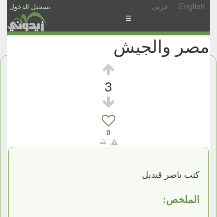
English
عربي
تسجيل الدخول
☰
مصر والجيش
الأخبار
الأسئلة
والمشاركات
3
الأبجدي
إسأل
-
0
شارك
كتب ناصر قنديل
الملخص: