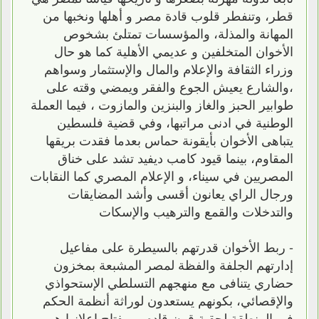
قطر، وتنفطر قلوب قادة مصر و أهلها ونخبها من
المهانة والمذلة، والمؤسسات تمتلئ بشخوص
الأخوان المتخلفين و عديمي الأهلية كما هو حال
وزراء الثقافة والإعلام والمال والإستثمار وسواهم
،والشارع يعيش الجوع والفقر ويمضي وقته على
طوابير الحبز والغاز والبنزين والمازوت ، فيما العملة
الوطنية في ادنى مراتبها، وفي قضية فلسطين
يتباهى الأخوان بأيقونة حماس بعدما فقدت بريقها
المقاوم، بينما قيود كامب ديفيد تشد على خناق
المصريين في سيناء، و الإعلام المصري كما النقابات
ورجال الراي يعانون أقسى وأشد المضايقات
والتدخلات والقمع والترهيب والإسكات
- ربط الأخوان قدرتهم بالسيطرة على مفاعيل
إدارتهم الجلفة والفظة لمصر المشبعة بمخزون
حضاري يتنافى مع منهجهم التسلطي الإستحواذي
والإقصائي، بكونهم يستعدون لوراثة أنظمة الحكم
في المنطقة لحقبة قرن قادم، ومفتاح إعلانها هو