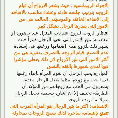
الاجواء الرومانسيه : حيث يشعر الازواج أن قيام
الزوجه بترتيب جلسه هادئه وعشاء مناسب بالاضافه
إلى الاضاءه الخافته والموسيقى الحالمه هى من
الامور التى يقدرها الرجال بشكل كبير
انتظار الزوجه للزوج عند باب المنزل عند حضوره او
مغادرته: من الامور التى يحبها الرجال كثيراً حيث
يظهر ذلك للزوج مدى أهتمامها ورغبتها فى إسعاده
عدم التصنع: قيام الزوجه بالتصرف بعفويه هى من
أكثر الامور التى تثير الازواج لان ذلك يعطى مؤشرا
قويا لمدى شعورها بالثقه بالنفس
المبادره:يحب الرجال ان تقوم المرأه بإبداء رغبتها
فى الحب مع زوجها مثلما يفعل الرجال عندما
يشعرون فى الحب مع زوجاتهم من المؤكد أن
الطريقه تختلف إلا أن إشاره بسيطه تجعل الرجل
يدرك ما تريده الزوجه
الابتسامه: اكثر ما يثير الرجال هو المرأه المرحه التى
تتمتع بإبتسامه ساحره لذلك ينصح الزوجات بمحاولة