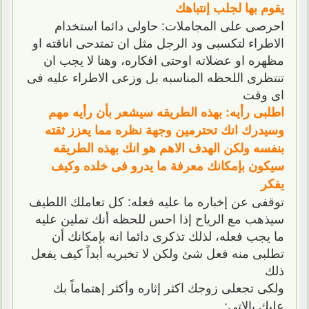
يقوم بها لجلب إنتباهك
احرصى على المجاملات: حاولى دائما استخدام
الاطراء لتكسبى ود الرجل مثل ان تمتدحى اناقته او
مظهره او عضلاته اوحتى افكاره، وهنا لا يجب ان
تنتظرى اللحظه المناسبه بل وزعى الاطراء عليه فى
اى وقت
اطلبى رأيه: بهذه الطريقه سيشعر بأن رأيه مهم
وسيدرك انك تحترمين وجهة نظره مما يعزز ثقته
بنفسه ولكن الهدف الاهم هو انك بهذه الطريقه
سيكون بإمكانك معرفة ما يدرو فى خلده وكيف
يفكر
توقفى عن إخباره ما عليه فعله: كل تعاملك اللطيف
سيذهب مع الرياح إذا احس للحظه أنك تملين عليه
ما يجب فعله، لذلك تذكرى دائما انه بإمكانك أن
تطلبى منه فعل شئ ولكن لا تخبريه أبداً كيف يفعل
ذلك
ولكى تجعلى زوجك اكثر إثاره وأكثر إهتماماً بك
عليك بالاتى: