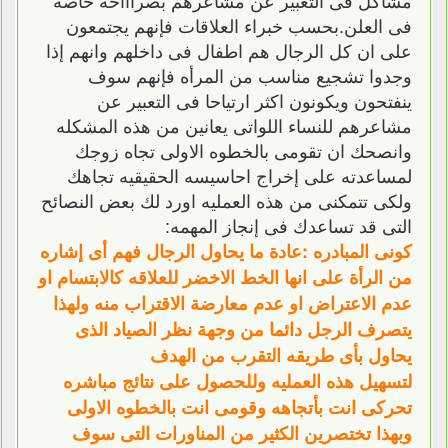
فى العلن.بحسب خبراء العلاقات فإنهم يجتمعون
على ان كل الرجال هم اطفال فى داخلهم وانهم إذا
وجدوا تشجيع مناسب من المرأه فإنهم سوف
ينفتحون ويكونون اكثر ارتياحا فى التعبير عن
مشاعرهم للنساء اللواتى يعانين من هذه المشكله
وانصحك ان تقومى بالخطوه الاولى تجاه زوجك
لمساعدته على إخراج احاسيسه الحقيقيه تجاهك
ولكى تتمكنى من هذه العمليه اورد لك بعض النصائح
التى قد تساعدك فى إنجاز المهمه:
كونى المبادره :عادة ما يحاول الرجال فهم أى إشاره
من الرأة على انها الخط الاخضر للعلاقه كالابتسام او
عدم الاعتراض او عدم معارضة الاقتراب منه ولهذا
يتصرف الرجل دائما من وجهة نظر الصياد الذى
يحاول بأى طريقه التقرب من الهدف
لتسهيل هذه العمليه وللحصول على نتائج مباشره
تحركى انت بأتجاهه وقومى انت بالخطوه الاولى
وبهذا تختصرين الكثير من المناورات التى سوف