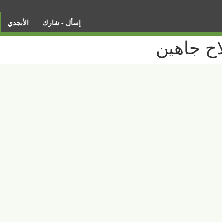
إسأل - شارك
الأبجدي
اح جاهين