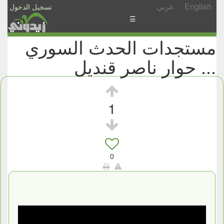
English
عربي
تسجيل الدخول
☰
مستجدات الحدث السوري
الأخبار
... حوار ناصر قنديل
الأسئلة
والمشاركات
الأبجدي
1
إسأل
-
شارك
0