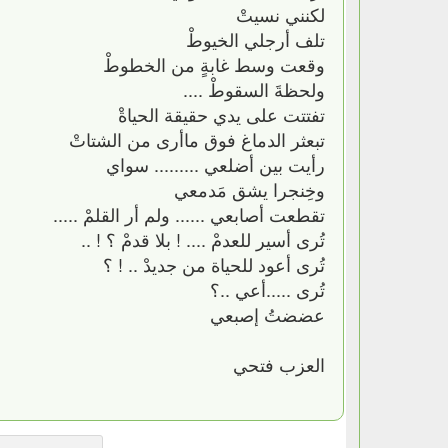
لكنني نسيتْ
تلف أرجلي الخيوطْ
وقعت وسط غابةٍ من الخطوطْ
ولحظةَ السقوطْ ....
تفتتت على يدي حقيقة الحياةْ
تبعثر الدماغ فوق ماأرى من الشتاتْ
رأيت بين أضلعي ......... سواي
وخِنجرا يشق مَدمعي
تقطعت أصابعي ...... ولم أر القلمْ .....
تُرى أسير للعدمْ .... ! بلا قدمْ ؟ ! ..
تُرى أعود للحياة من جديدْ .. ! ؟
تُرى .....أعي ..؟
عضضتُ إصبعي
العزب فتحي