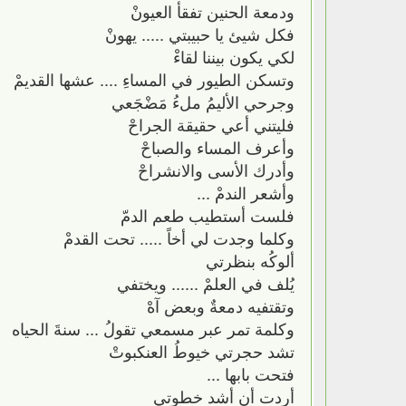
ودمعة الحنين تفقأ العيونْ
فكل شيئ يا حبيبتي ..... يهونْ
لكي يكون بيننا لقاءْ
وتسكن الطيور في المساءِ .... عشها القديمْ
وجرحي الأليمُ ملءُ مَضْجَعي
فليتني أعي حقيقة الجراحْ
وأعرف المساء والصباحْ
وأدرك الأسى والانشراحْ
وأشعر الندمْ ...
فلست أستطيب طعم الدمّ
وكلما وجدت لي أخاً ..... تحت القدمْ
ألوكُه بنظرتي
يُلف في العلمْ ...... ويختفي
وتقتفيه دمعةٌ وبعض آهْ
وكلمة تمر عبر مسمعي تقولُ ... سنةَ الحياه
تشد حجرتي خيوطُ العنكبوتْ
فتحت بابها ...
أردت أن أشد خطوتي