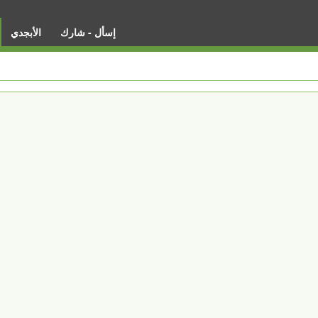
إسأل - شارك
الأبجدي