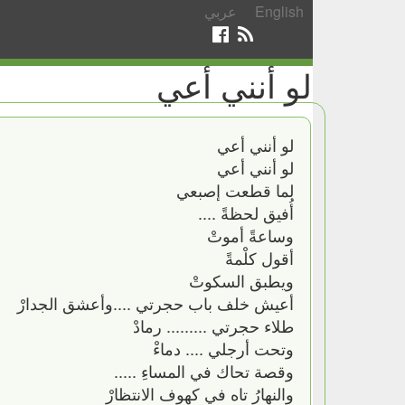
English
عربي
لو أنني أعي
لو أنني أعي
لو أنني أعي
لما قطعت إصبعي
أُفيق لحظةً ....
وساعةً أموتْ
أقول كلْمةً
ويطبق السكوتْ
أعيش خلف باب حجرتي ....وأعشق الجدارْ
طلاء حجرتي ......... رمادْ
وتحت أرجلي .... دماءْ
وقصة تحاك في المساءِ .....
والنهارُ تاه في كهوف الانتظارْ