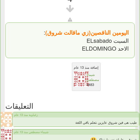
:
اليومين الناقصين(زي ماقالت شروق)
السبت ELsabado
الاحد ELDOMINGO
إضافة منذ 13 عام
شيماء
مصطفي
4483
التعليقات
زغباوية منذ 13 عام
طيب هى فين شروق عايزين نتعلم باقي اللغة
شيماء مصطفي منذ 13 عام
شروق ...عاملة نفسها بتذاكر