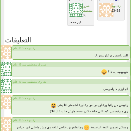
زغباوية
شروق
23463
مصطفى
165
غير محدد
التعليقات
زغباوية منذ 13 عام
اكيد رانييس وزغباويييس:D
شروق مصطفى منذ 13 عام
ههههههه ايه دا؟
شروق مصطفى منذ 13 عام
انجليزى دا يامرسى
زغباوية منذ 13 عام
رانييس من رانيا وزغباوييس من زغباوية اشمعنى انا يعنى
زى مارتيسس اكيد اللى حاطه كان اسمه مارتن جات عليا انا:(
زغباوية منذ 13 عام
وممكن نسميها اللغة الزغباوية
وماتقلقوش خالص اللغة دى مش هاخلي فيها جرامر