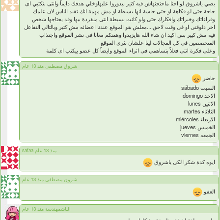
بصي ياشروق لو احنا ماحتجنهاش فيه كتير بيدوروا عليهاوخلي هدفك دايماً وانتى بتكتبي اى
حاجة حتى لو فكاهة او حتى حاسة انها بسيطة او مش مهمة انك تفيد الناس لان علمك
وقراءاتك وخبراتك وافكارك حتى ولو كانت بسيطة انتى منفردة بيها وقد يحتاجها شخص
اخر دلوقتى او فى وقت لاحق....معلش هو الموقع عندنا اعضائه مش كتير وبالتالي التفاعل
فيه مش كبير بس اكيد ان شاء الله هايزيدوا وهمتكم معانا فى نشر الموقع واجتذاب
المتخصصين فى كل المجالات لينا علشان نثري الموقع
وعلى فكرة انتى فعلاً بتساهمي فى اثراء الموقع وايضاً كل عضو بيكتب اى كلمة
شروق مصطفى منذ 13 عام
حاضر
السبت sábado
الاحد domingo
الاثنين lunes
الثلاثاء martes
الاربعاء miércoles
الخميس jueves
الجمعه viernes
safaa منذ 13 عام
ايوه كدة شكرا لكى ياشروق
شروق مصطفى منذ 13 عام
العفو
الباشمهندسة منذ 13 عام