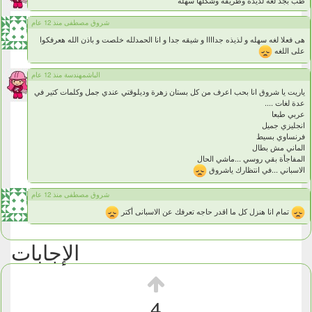
طب بجد لغة لذيذة وظريفة وشكلها سهله
شروق مصطفى منذ 12 عام
هى فعلا لغه سهله و لذيذه جداااا و شيقه جدا و انا الحمدلله خلصت و باذن الله هعرفكوا
على اللغه
الباشمهندسة منذ 12 عام
ياريت يا شروق انا بحب اعرف من كل بستان زهرة وديلوقتي عندي جمل وكلمات كتير في
عدة لغات ....
عربي طبعا
انجليزي جميل
فرنساوي بسيط
الماني مش بطال
المفاجأة بقي روسي ...ماشي الحال
الاسباني ...في انتظارك ياشروق
شروق مصطفى منذ 12 عام
تمام انا هنزل كل ما اقدر حاجه تعرفك عن الاسبانى أكتر
الإجابات
4