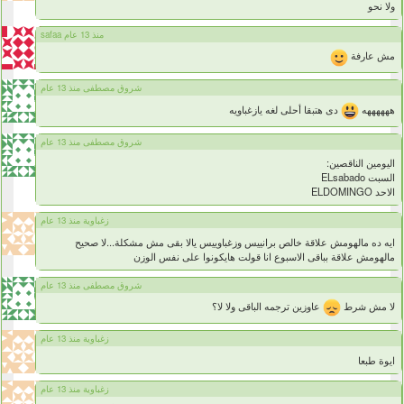
ولا نحو
safaa منذ 13 عام
مش عارفة
شروق مصطفى منذ 13 عام
ههههههه
دى هتبقا أحلى لغه يازغباويه
شروق مصطفى منذ 13 عام
اليومين الناقصين:
السبت ELsabado
الاحد ELDOMINGO
زغباوية منذ 13 عام
ايه ده مالهومش علاقة خالص برانييس وزغباوييس يالا بقى مش مشكلة...لا صحيح
مالهومش علاقة بباقى الاسبوع انا قولت هايكونوا على نفس الوزن
شروق مصطفى منذ 13 عام
لا مش شرط
عاوزين ترجمه الباقى ولا لا؟
زغباوية منذ 13 عام
ايوة طبعا
زغباوية منذ 13 عام