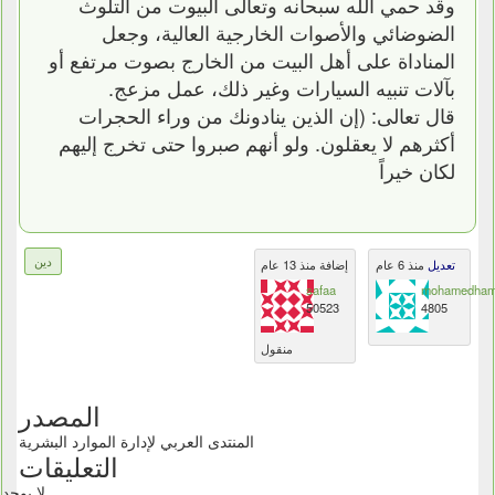
وقد حمي الله سبحانه وتعالى البيوت من التلوث
الضوضائي والأصوات الخارجية العالية، وجعل
المناداة على أهل البيت من الخارج بصوت مرتفع أو
بآلات تنبيه السيارات وغير ذلك، عمل مزعج.
قال تعالى: (إن الذين ينادونك من وراء الحجرات
أكثرهم لا يعقلون. ولو أنهم صبروا حتى تخرج إليهم
لكان خيراً
دين
تعديل
منذ 6 عام
إضافة منذ 13 عام
safaa
mohamedham
50523
4805
منقول
المصدر
المنتدى العربي لإدارة الموارد البشرية
التعليقات
لا يوجد