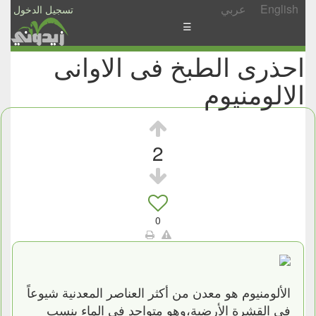
English
عربي
تسجيل الدخول
☰
احذرى الطبخ فى الاوانى
الأخبار
الالومنيوم
الأسئلة
والمشاركات
الأبجدي
2
إسأل
-
شارك
0
الألومنيوم هو معدن من أكثر العناصر المعدنية شيوعاً
فى القشرة الأرضية،وهو متواجد فى الماء بنسب