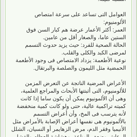
العوامل التى تساعد على سرعة امتصاص
الألومنيوم:
العمر: أكثر الأعمار عرضة هم كبار السن فوق
الستين عاما، والصغار أقل من عامين.
الحالة الصحية للفرد: حيث يزيد حدوث التسمم
لمرضى الكبد والكلى والقلب.
نوعية الأطعمة: يزداد الامتصاص فى وجود الأطعمة
الحمضية مثل الليمون والصلصة والبرتقال.
الأعراض المرضية الناتجة عن التعرض المزمن
للألومنيوم، التى أثبتتها الأبحاث والمراجع العلمية،
وهى أن الألمونيوم يمكن أن يكون ساما إذا كانت
كميته تراكمية عالية، حتى ولو كانت كمية منخفضة
لأنه يترسب فى المخ، وأن أعراض التسمم
بالألمونيوم هى نفسها أعراض الإصابة بالأمراض مثل
الأنيميا وفقر الدم، مرض الزهايمر أو النسيان، الشلل
الرعاش وضعف المناعة، وهشاشة العظام والفشل