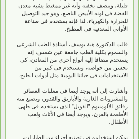
قليلة، ويتصف بخفته وأنه غير ممغنط يشبه معدن
الفضة فى لونه الأبيض الناصع، وهو جيد التوصيل
للحرارة والكهرباء، لذا فإنه يستخدم فى صناعة
الأوانى المعدنية فى المطبخ.
قالت الدكتورة هبة يوسف، أستاذة الطب الشرعى
والسموم بكلية الطب جامعة عين شمس، إنه
يستخدم مضافا إليه أنواع أخرى من المعادن، كى
تحسن من خواصه، ويستخدم فى كثير من
الاستخدامات فى حياتنا اليومية مثل أدوات الطبخ.
وأشارت إلى أنه يوجد أيضا فى معلبات العصائر
والمشروبات الغازية والأباريق والقدور، ويصنع منه
رقائق الألومنيوم "الفويل" الذى يستخدم فى طهى
الأطعمة بالفرن، ويوجد أيضا فى الأثاث ولعب
الأطفال.
يمكن استخدامه فى تصنيع أجزاء من الطيارات،