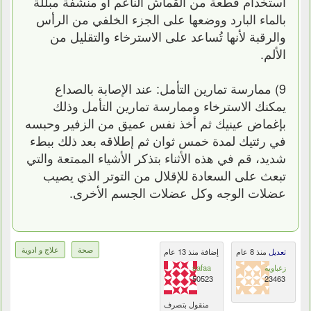
استخدام قطعة من القماش الناعم أو منشفة مبللة
بالماء البارد ووضعها على الجزء الخلفي من الرأس
والرقبة لأنها تُساعد على الاسترخاء والتقليل من
الألم.
9) ممارسة تمارين التأمل: عند الإصابة بالصداع
يمكنك الاسترخاء وممارسة تمارين التأمل وذلك
بإغماض عينيك ثم أخذ نفس عميق من الزفير وحبسه
في رئتيك لمدة خمس ثوان ثم إطلاقه بعد ذلك ببطء
شديد، قم في هذه الأثناء بتذكر الأشياء الممتعة والتي
تبعث على السعادة للإقلال من التوتر الذي يصيب
عضلات الوجه وكل عضلات الجسم الأخرى.
صحة
علاج و ادوية
تعديل
منذ 8 عام
إضافة منذ 13 عام
زغباوية
safaa
50523
23463
منقول بتصرف