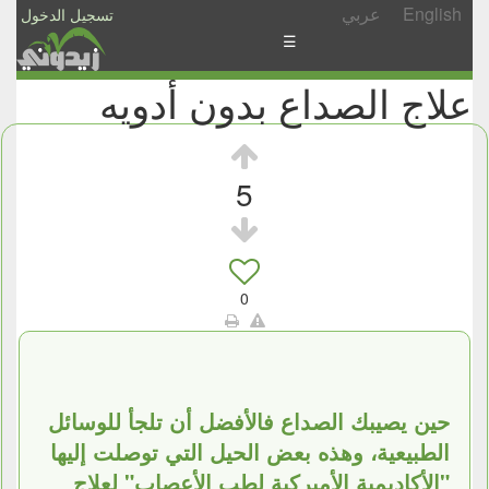
English
عربي
تسجيل الدخول
☰
علاج الصداع بدون أدويه
الأخبار
الأسئلة
والمشاركات
5
الأبجدي
إسأل
-
0
شارك
حين يصيبك الصداع فالأفضل أن تلجأ للوسائل
الطبيعية، وهذه بعض الحيل التي توصلت إليها
"الأكاديمية الأميركية لطب الأعصاب" لعلاج