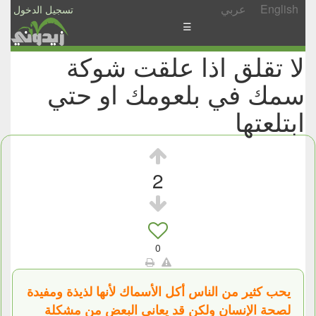
English
عربي
تسجيل الدخول
☰
لا تقلق اذا علقت شوكة
الأخبار
سمك في بلعومك او حتي
الأسئلة
والمشاركات
ابتلعتها
الأبجدي
إسأل
2
-
شارك
0
يحب كثير من الناس أكل الأسماك لأنها لذيذة ومفيدة
لصحة الإنسان ولكن قد يعاني البعض من مشكلة