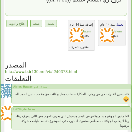
تغذية
صحة
علاج و ادوية
تعديل
منذ 14 عام
إضافة منذ 14 عام
Hatem
Hatem
4635
4635
منقول بتصرف
المصدر
http://www.bdr130.net/vb/t240373.html
التعليقات
Ahmed Hussien منذ 14 عام
كانت فين الخبرات دي من زمان.. الحكاية حصلت معايا و كانت مؤلمة جدا، بس الحمد لله
Hatem منذ 14 عام
العلم نور، لو وقع مسلم وكافر في البحر هايعيش اللي بعرف العوم مش اللي بيعرف ربنا،
ربنا لا يحابي الجهلاء ، مصطفي محمود. انا دورت في الموضوع دة بعد مابلعت شوكة
برضو:(