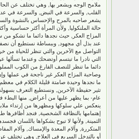
ملامح الوجه ويشعر بها‏,‏ وهي تختلف عن الح
القلب‏,‏ والسرعة في النبض‏,‏ والسرعة في عدد م
يشعر صاحبه بالمرح والإحساس بالنشوة والسلطن
حالة الملنكوليا‏,‏ ولأن المرأة أكثر حساسية وأ
المزاج العكر‏,‏ حيث نجدها دائما ما تشكو من س
عند بذل أي مجهود‏,‏ وببساطة نستطيع أن نصفها 
التواصل مع الآخرين والتي تنظر للحياة من خرم 
التي نادرا ما تبتسم أوتضحك وعندما تسألها عن رأيه
دائما ما تنظر للنصف الفارغ من الكوب المملوء‏
وصاحبة المزاج العكر غير ناجحة في عملها وإن ك
ما نجدها وحيدة صامتة قليلة الكلام في معظم ا
تثير حفيظة الآخرين‏,‏ ونستطيع التعرف بسهول
عام‏-‏ بما يظهر عليها من أعراض‏,‏ منها البطء 
ينعكس علي سلوكها ومظهرها من إرتداء ملابس 
إهتمامها بالنظافة الشخصية‏,‏ فنجد أظافرها طويل
الثمينة‏,‏ ولأنها لا تبوح بشكواها باللسان فج
المتكررة‏,‏ وآلام المعدة والإمساك‏,‏ وآلام المف
أو بالتدخل السريع في العلاج‏,‏ وهي تختلف ع