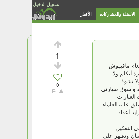
تسجيل الدخول
الأسئلة والمشاركات
الأخبار
1
العام مافيهوش
زة أتكلم ولا
ولا تشوف
0
ه وأسوق سيارتي
ه العبارات
 عليه العلماء‏,‏
ايد أعداد
التفكير‏,‏
لإنسان وتظهر علي