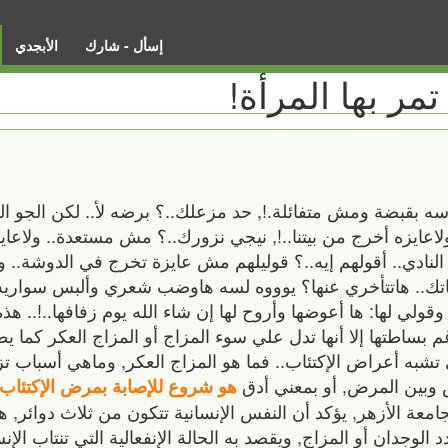
إسأل - شارك
الأبجدي
ر بها المرأة‏!‏
اسه بقبضة ومش متفائلة‏.!,‏ حد مزعلك‏..‏؟ برضه لأ‏..‏ لكن الجو 
 ولاعايزه أخرج من بيتنا‏..!,‏ نيجي نزورك‏..‏؟ مش مستعدة‏..‏ ولاعاي
نادي‏..‏ أقولهم إيه‏..‏؟ قوليلهم مش عايزة تخرج في الدوشة‏..‏ 
اتك‏..‏ هاتتأخري عنها؟ يوووه لسه هاوضب شعري وألبس سواري
وقولي لها‏:‏ ها أعوضها وأروح لها إن شاء الله يوم زفافها‏..!..‏ هذ
 بساطتها إلا أنها تدل علي سوء المزاج أو المزاج العكر كما يطلق
تشبه أعراض الإكتئاب‏..‏ فما هو المزاج العكر‏,‏ وماهي أسباب تز
 وبين المرض‏,‏ أو بمعني أدق
هو شروع للإصابة بمرض الإكتئاب
عة الأزهر‏,‏ يؤكد أن النفس الإنسانية تتكون من ثلاث دوائر‏,‏ هي 
د الوجدان أو المزاج‏,‏ ويقصد به الحالة الإنفعالية التي تنتاب ا