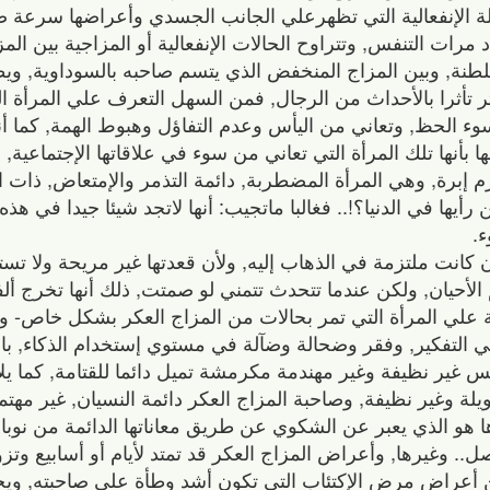
الة الإنفعالية التي تظهرعلي الجانب الجسدي وأعراضها سرعة 
رات التنفس‏,‏ وتتراوح الحالات الإنفعالية أو المزاجية بين المز
ة‏,‏ وبين المزاج المنخفض الذي يتسم صاحبه بالسوداوية‏,‏ ويط
كثر تأثرا بالأحداث من الرجال‏,‏ فمن السهل التعرف علي المرأة ا
وء الحظ‏,‏ وتعاني من اليأس وعدم التفاؤل وهبوط الهمة‏,‏ كما أ
بأنها تلك المرأة التي تعاني من سوء في علاقاتها الإجتماعية‏,
إبرة‏,‏ وهي المرأة المضطربة‏,‏ دائمة التذمر والإمتعاض‏,‏ ذات
ا في الدنيا؟‏!..‏ فغالبا ماتجيب‏:‏ أنها لاتجد شيئا جيدا في هذه ال
.‏
انت ملتزمة في الذهاب إليه‏,‏ ولأن قعدتها غير مريحة ولا تستهو
لأحيان‏,‏ ولكن عندما تتحدث تتمني لو صمتت‏,‏ ذلك أنها تخرج أ
ة علي المرأة التي تمر بحالات من المزاج العكر بشكل خاص‏-‏
في التفكير‏,‏ وفقر وضحالة وضآلة في مستوي إستخدام الذكاء‏,‏ با
غير نظيفة وغير مهندمة مكرمشة تميل دائما للقتامة‏,‏ كما ي
ة وغير نظيفة‏,‏ وصاحبة المزاج العكر دائمة النسيان‏,‏ غير مهتمة
سدها هو الذي يعبر عن الشكوي عن طريق معاناتها الدائمة من نوب
اصل‏..‏ وغيرها‏,‏ وأعراض المزاج العكر قد تمتد لأيام أو أسابيع و
ن أعراض مرض الإكتئاب التي تكون أشد وطأة علي صاحبته‏,‏ ويح