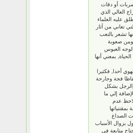
ضربات أو دقات
اج العالي الذي
لق عليه العلماء
لتي تعاني من آثار
نها تشعر بالتعب
‏ ومن صعوبة
 الوجه العبوس
حياة‏,‏ بمعني أنها
ي أحدا‏,‏ فكثيرا
لفاظا فجة وجارحة
 والرجل بشكل
لإضافة إلي ما
لاحظ عدم
 بمقتنياتها
ات الصداع
تزول بزوال الأسباب
تاج متابعة في