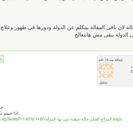
الة لان باقى المقالة بيتكلم عن الدولة ودورها فى ظهور وعلاج 
ى الدولة يبقى مش هانتعالج
ت
إضافة منذ 14 عام
ة
2
منقول
جر
اذا حبيتم تكملوا المقال هذا هو الرابط:
http://molhak.ahram.org.eg/NewsP/1/40/6/1180/المزاج-العكر-حالة-صعبة-تمر-بها-المرأة‏‏.aspx