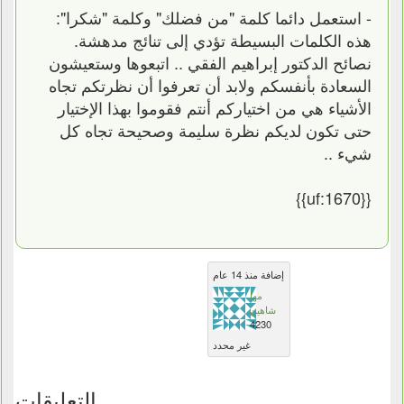
- استعمل دائما كلمة "من فضلك" وكلمة "شكرا":
هذه الكلمات البسيطة تؤدي إلى تنائج مدهشة.
نصائح الدكتور إبراهيم الفقي .. اتبعوها وستعيشون
السعادة بأنفسكم ولابد أن تعرفوا أن نظرتكم تجاه
الأشياء هي من اختياركم أنتم فقوموا بهذا الإختيار
حتى تكون لديكم نظرة سليمة وصحيحة تجاه كل
شيء ..
{{uf:1670}}
إضافة منذ 14 عام
مها
شاهين
4230
غير محدد
التعليقات