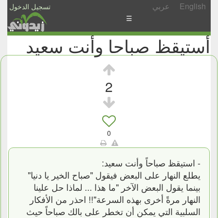
English
عربي
تسجيل الدخول
☰
أستيقظ صباحا وأنت سعيد
الأخبار
الأسئلة
والمشاركات
2
الأبجدي
إسأل
-
0
شارك
- استيقظ صباحاً وأنت سعيد:
يطلع النهار على البعض فيقول "صباح الخير يا دنيا"
بينما يقول البعض الآخر "ما هذا ... لماذا حل علينا
النهار مرةً أخرى بهذه السرعة"!! احذر من الأفكار
السلبية التي يمكن أن تخطر على بالك صباحاً حيث