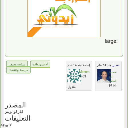
:large
آداب وثقافة
سياحة وسفر
تعديل
منذ 14 عام
إضافة منذ 14 عام
سياسة واقتصاد
محمد
Menem
عبد
5403
المنعم
9714
منقول
المصدر
اناركو تويتر
التعليقات
لا يوجد