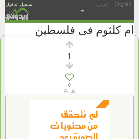
English
عربي
تسجيل الدخول
☰
ام كلثوم فى فلسطين
الأخبار
الأسئلة
والمشاركات
1
الأبجدي
إسأل
-
0
شارك