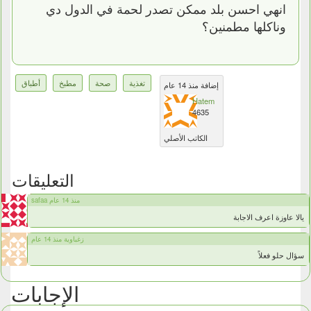
انهي احسن بلد ممكن تصدر لحمة في الدول دي
وناكلها مطمنين؟
تغذية
صحة
مطبخ
أطباق
إضافة منذ 14 عام
Hatem
4635
الكاتب الأصلي
التعليقات
safaa منذ 14 عام
يالا عاوزة اعرف الاجابة
زغباوية منذ 14 عام
سؤال حلو فعلاً
الإجابات