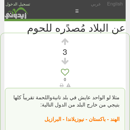
English
عربي
تسجيل الدخول
☰
عن البلاد مُصدًره للحوم
الأخبار
الأسئلة
والمشاركات
3
الأبجدي
إسأل
-
0
شارك
مثلا لو الواحد عايش في بلد تانيةواللحمة تقريباً كلها
بتيجي من خارج البلد من الدول التالية:
الهند - باكستان - نيوزيلاندا - البرازيل