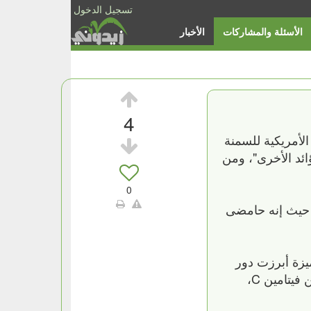
تسجيل الدخول
الأسئلة والمشاركات
الأخبار
4
لأمريكية للسمنة
ائد الأخرى"، ومن
0
، حيث إنه حامضى
زة أبرزت دور
مشروب الكركديه فى تنشيط وتقوية عضلة القلب، مشيرة إلى أن الكركديه كذلك يحتوى على نسبة عالية من فيتامين C،