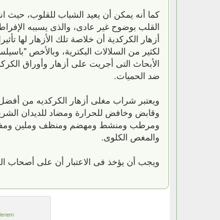
كما أنه يمكن أن يعيد الشباب للقلوب، حيث 
القلب بوضوح غير عادى، والذى يسببه الإفراط
أزهار الكركدية أن خلاصة تلك الأزهار لها تأث
لكثير من السلالات البكترية، وبالأخص "باسيل
الأبحاث التى أجريت على أزهار وأوراق الكركدي
ضد الحميات.
ويعتبر شراب مغلى أزهار الكركديه من أف
وقابض وخافض للحرارة ومضاد للديدان الشري
ومرطب ومنشط ومهضم ومنظف وملين ومفيد لأو
والمغص الكلوى.
ويجب أن يؤخذ فى الاعتبار أن على أصحاب 
enem