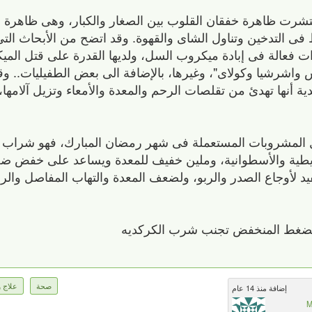
انتشرت ظاهرة خفقان القلوب بين الصغار والكبار، وهى ظاهرة
 فى التدخين وتناول الشاى والقهوة. وقد اتضح من الأبحاث ال
يرات فعالة فى إبادة ميكروب السل، ولديها القدرة على قتل الم
س واشرشيا وكولاى"، وغيرها، بالإضافة الى بعض الطفيليات.. و
ة أنها تهدئ من تقلصات الرحم والمعدة والأمعاء وتزيل آلامها
ضل المشروبات المستعملة فى شهر رمضان المبارك، فهو شر
طية والأسطوانية، وملين خفيف للمعدة ويساعد على خفض ضغط
جاع الصدر والربو، ولضعف المعدة والتهاب المفاصل والرو
الضغط المنخفض تجنب شرب الكركديه
صحة
علاج و
إضافة منذ 14 عام
M