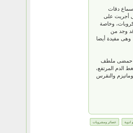
 سماع دقات
تى أجريت على
يكروبات، وخاصة
قد وجد من
، وهى مفيدة أيضا
اب حمضى ملطف
 الدم المرتفع،
ماتيزم والنقرس
 ادوية
عصائر ومشروبات