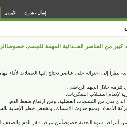
إسأل - شارك
الأبجدي
بير من العناصر الغــذائية المهمة للجسم، خصوصاالري
ة نظراً إلى احتوائه على عناصر تحتاج إليها العضلات لأداء مه
ي تلزمه خلال الجهد الرياضي.
ية لإتمام استقلاب السكريات.
 الذي يقي من التشنجات العضلية، ومن ارتفاع ضغط الدم.
حركة الأمعاء، وتمنع حدوث الإمساك، وتخفض خطر الإصابة بالس
 من أمراض سوء التغذية خصوصاًمن مرض فقر الدم والضعف ال